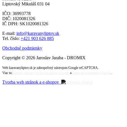
Liptovský Mikuláš 031 04
IČO: 36993778
DIČ: 1020081326
IČ DPH: SK1020081326
E-mail:
info@karavanyliptov.sk
Tel. číslo:
+421 903 626 885
Obchodné podmienky
Copyright © 2026 Jaroslav Jaraba - DROMIX
Web karavanyliptov.sk je zabezpečený nástrojom Google reCAPTCHA.
Viac tu:
Zásady ochrany osobných údajov Google
a
Zmluvné podmienky Google
.
Tvorba web stránok a e-shopov