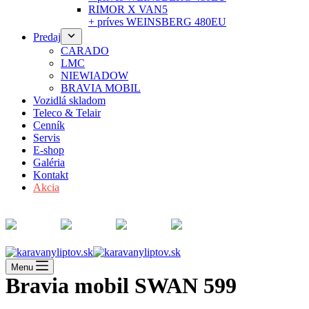
RIMOR X VAN5
+ príves WEINSBERG 480EU
Predaj
CARADO
LMC
NIEWIADOW
BRAVIA MOBIL
Vozidlá skladom
Teleco & Telair
Cenník
Servis
E-shop
Galéria
Kontakt
Akcia
Menu
Bravia mobil SWAN 599