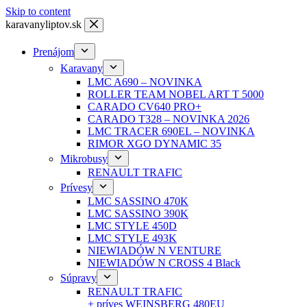
Skip to content
karavanyliptov.sk
Prenájom
Karavany
LMC A690 – NOVINKA
ROLLER TEAM NOBEL ART T 5000
CARADO CV640 PRO+
CARADO T328 – NOVINKA 2026
LMC TRACER 690EL – NOVINKA
RIMOR XGO DYNAMIC 35
Mikrobusy
RENAULT TRAFIC
Prívesy
LMC SASSINO 470K
LMC SASSINO 390K
LMC STYLE 450D
LMC STYLE 493K
NIEWIADÓW N VENTURE
NIEWIADÓW N CROSS 4 Black
Súpravy
RENAULT TRAFIC
+ príves WEINSBERG 480EU