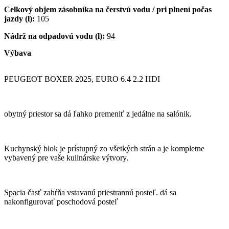
Celkový objem zásobníka na čerstvú vodu / pri plnení počas
jazdy (l):
105
Nádrž na odpadovú vodu (l):
94
Výbava
PEUGEOT BOXER 2025, EURO 6.4 2.2 HDI
obytný priestor sa dá ľahko premeniť z jedálne na salónik.
Kuchynský blok je prístupný zo všetkých strán a je kompletne
vybavený pre vaše kulinárske výtvory.
Spacia časť zahŕňa vstavanú priestrannú posteľ. dá sa
nakonfigurovať poschodová posteľ