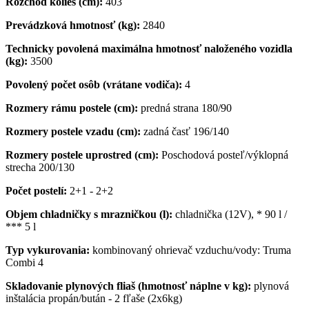
Rozchod kolies (cm):
403
Prevádzková hmotnosť (kg):
2840
Technicky povolená maximálna hmotnosť naloženého vozidla
(kg):
3500
Povolený počet osôb (vrátane vodiča):
4
Rozmery rámu postele (cm):
predná strana 180/90
Rozmery postele vzadu (cm):
zadná časť 196/140
Rozmery postele uprostred (cm):
Poschodová posteľ/výklopná
strecha 200/130
Počet postelí:
2+1 - 2+2
Objem chladničky s mrazničkou (l):
chladnička (12V), * 90 l /
*** 5 l
Typ vykurovania:
kombinovaný ohrievač vzduchu/vody: Truma
Combi 4
Skladovanie plynových fliaš (hmotnosť náplne v kg):
plynová
inštalácia propán/bután - 2 fľaše (2x6kg)