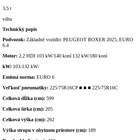
3,5 t
váha
Technický popis
Podvozok:
Základné vozidlo: PEUGEOT BOXER 2025, EURO
6.4
Motor:
2.2 HDI 103 kW/140 koní 132 kW/180 koní
kW:
103-132 kW/
Emisná norma:
EURO 6
Veľkosť pneumatiky:
225/75R16CP ■ ■ ■ 225/75R16C
Celková dĺžka (cm):
599
Celková šírka (cm):
205
Celková výška (cm):
262
Výška stropu v obytnom priestore (cm):
189