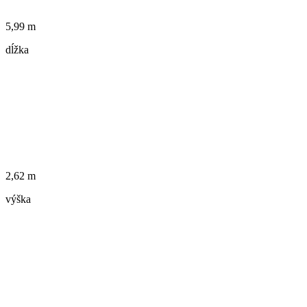
5,99 m
dĺžka
2,62 m
výška