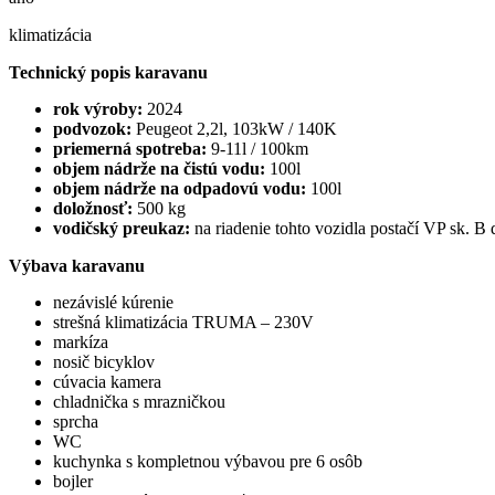
klimatizácia
Technický popis karavanu
rok výroby:
2024
podvozok:
Peugeot 2,2l, 103kW / 140K
priemerná spotreba:
9-11l / 100km
objem nádrže na čistú vodu:
100l
objem nádrže na odpadovú vodu:
100l
doložnosť:
500 kg
vodičský preukaz:
na riadenie tohto vozidla postačí VP sk. B
Výbava karavanu
nezávislé kúrenie
strešná klimatizácia TRUMA – 230V
markíza
nosič bicyklov
cúvacia kamera
chladnička s mrazničkou
sprcha
WC
kuchynka s kompletnou výbavou pre 6 osôb
bojler