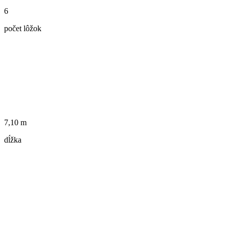
6
počet lôžok
7,10 m
dĺžka