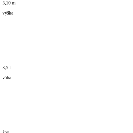
3,10 m
výška
3,5 t
váha
áno