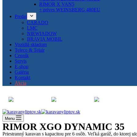
RIMOR X VAN5
+ príves WEINSBERG 480EU
Predaj
CARADO
LMC
NIEWIADOW
BRAVIA MOBIL
Vozidlá skladom
Teleco & Telair
Cenník
Servis
E-shop
Galéria
Kontakt
Akcia
Menu
RIMOR XGO DYNAMIC 35
Priestranný karavan s kapacitou pre 6 osôb. Veľká garáž, do ktorej ul