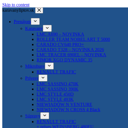
Skip to content
karavanyliptov.sk
Prenájom
Karavany
LMC A690 – NOVINKA
ROLLER TEAM NOBEL ART T 5000
CARADO CV640 PRO+
CARADO T328 – NOVINKA 2026
LMC TRACER 690EL – NOVINKA
RIMOR XGO DYNAMIC 35
Mikrobusy
RENAULT TRAFIC
Prívesy
LMC SASSINO 470K
LMC SASSINO 390K
LMC STYLE 450D
LMC STYLE 493K
NIEWIADÓW N VENTURE
NIEWIADÓW N CROSS 4 Black
Súpravy
RENAULT TRAFIC
+ príves WEINSBERG 480EU