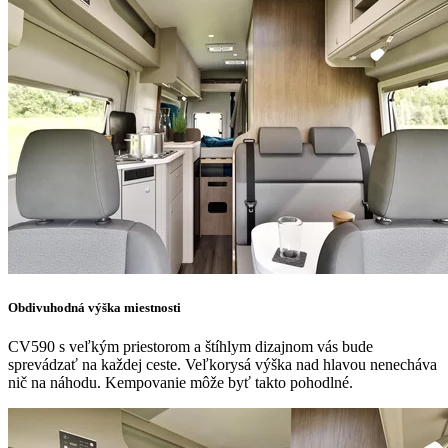
Obdivuhodná výška miestnosti
CV590 s veľkým priestorom a štíhlym dizajnom vás bude
sprevádzať na každej ceste. Veľkorysá výška nad hlavou nenecháva
nič na náhodu. Kempovanie môže byť takto pohodlné.