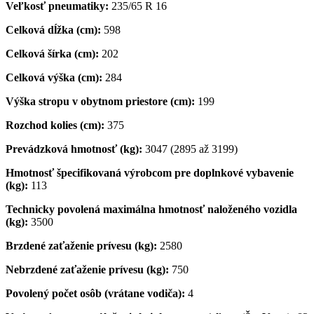
Veľkosť pneumatiky:
235/65 R 16
Celková dĺžka (cm):
598
Celková šírka (cm):
202
Celková výška (cm):
284
Výška stropu v obytnom priestore (cm):
199
Rozchod kolies (cm):
375
Prevádzková hmotnosť (kg):
3047 (2895 až 3199)
Hmotnosť špecifikovaná výrobcom pre doplnkové vybavenie
(kg):
113
Technicky povolená maximálna hmotnosť naloženého vozidla
(kg):
3500
Brzdené zaťaženie prívesu (kg):
2580
Nebrzdené zaťaženie prívesu (kg):
750
Povolený počet osôb (vrátane vodiča):
4