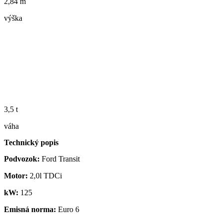
2,84 m
výška
3,5 t
váha
Technický popis
Podvozok:
Ford Transit
Motor:
2,0l TDCi
kW:
125
Emisná norma:
Euro 6