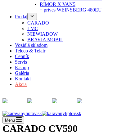
RIMOR X VAN5
+ príves WEINSBERG 480EU
Predaj
CARADO
LMC
NIEWIADOW
BRAVIA MOBIL
Vozidlá skladom
Teleco & Telair
Cenník
Servis
E-shop
Galéria
Kontakt
Akcia
Menu
CARADO CV590