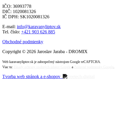
IČO: 36993778
DIČ: 1020081326
IČ DPH: SK1020081326
E-mail:
info@karavanyliptov.sk
Tel. číslo:
+421 903 626 885
Obchodné podmienky
Copyright © 2026 Jaroslav Jaraba - DROMIX
Web karavanyliptov.sk je zabezpečený nástrojom Google reCAPTCHA.
Viac tu:
Zásady ochrany osobných údajov Google
a
Zmluvné podmienky Google
.
Tvorba web stránok a e-shopov