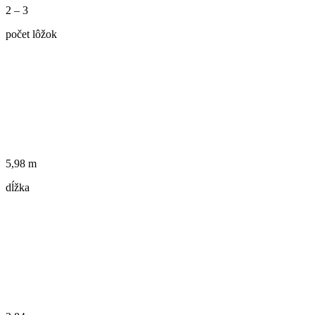
2 – 3
počet lôžok
5,98 m
dĺžka