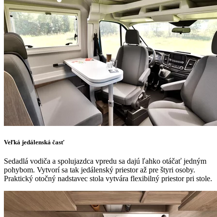
Veľká jedálenská časť
Sedadlá vodiča a spolujazdca vpredu sa dajú ľahko otáčať jedným
pohybom. Vytvorí sa tak jedálenský priestor až pre štyri osoby.
Praktický otočný nadstavec stola vytvára flexibilný priestor pri stole.