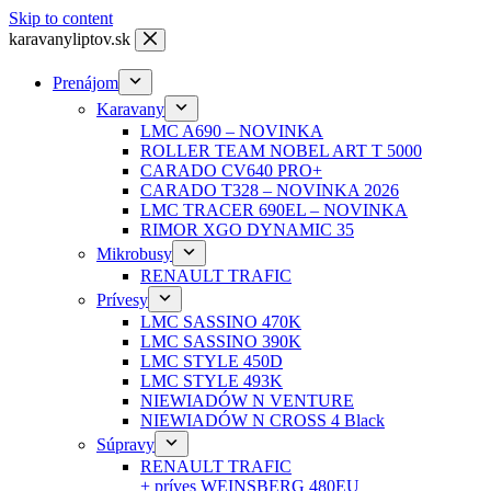
Skip to content
karavanyliptov.sk
Prenájom
Karavany
LMC A690 – NOVINKA
ROLLER TEAM NOBEL ART T 5000
CARADO CV640 PRO+
CARADO T328 – NOVINKA 2026
LMC TRACER 690EL – NOVINKA
RIMOR XGO DYNAMIC 35
Mikrobusy
RENAULT TRAFIC
Prívesy
LMC SASSINO 470K
LMC SASSINO 390K
LMC STYLE 450D
LMC STYLE 493K
NIEWIADÓW N VENTURE
NIEWIADÓW N CROSS 4 Black
Súpravy
RENAULT TRAFIC
+ príves WEINSBERG 480EU