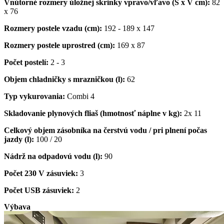
Vnútorné rozmery úložnej skrinky vpravo/vľavo (Š x V cm):
82
x 76
Rozmery postele vzadu (cm):
192 - 189 x 147
Rozmery postele uprostred (cm):
169 x 87
Počet postelí:
2 - 3
Objem chladničky s mrazničkou (l):
62
Typ vykurovania:
Combi 4
Skladovanie plynových fliaš (hmotnosť náplne v kg):
2x 11
Celkový objem zásobníka na čerstvú vodu / pri plnení počas
jazdy (l):
100 / 20
Nádrž na odpadovú vodu (l):
90
Počet 230 V zásuviek:
3
Počet USB zásuviek:
2
Výbava