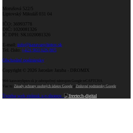
Morušová 522/5
Liptovský Mikuláš 031 04
IČO: 36993778
DIČ: 1020081326
IČ DPH: SK1020081326
E-mail:
info@karavanyliptov.sk
Tel. číslo:
+421 903 626 885
Obchodné podmienky
Copyright © 2026 Jaroslav Jaraba - DROMIX
Web karavanyliptov.sk je zabezpečený nástrojom Google reCAPTCHA.
Viac tu:
Zásady ochrany osobných údajov Google
a
Zmluvné podmienky Google
.
Tvorba web stránok a e-shopov