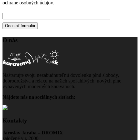
ochrane osobných údajov.
O nás
Naštartujte svoju nezabudnuteľnú dovolenku plnú slobody,
dobrodružstva a relaxu na našich spoľahlivých, nových plne
vybavených moderných karavanoch.
Nájdete nás na sociálnych sieťach:
Kontakty
Jaroslav Jaraba – DROMIX
založené v r. 2000