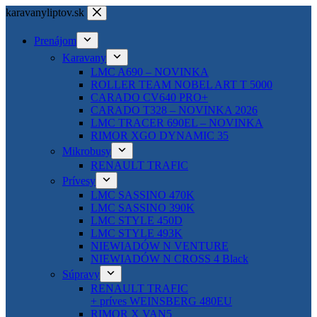
Skip
karavanyliptov.sk
to
content
Prenájom
Karavany
LMC A690 – NOVINKA
ROLLER TEAM NOBEL ART T 5000
CARADO CV640 PRO+
CARADO T328 – NOVINKA 2026
LMC TRACER 690EL – NOVINKA
RIMOR XGO DYNAMIC 35
Mikrobusy
RENAULT TRAFIC
Prívesy
LMC SASSINO 470K
LMC SASSINO 390K
LMC STYLE 450D
LMC STYLE 493K
NIEWIADÓW N VENTURE
NIEWIADÓW N CROSS 4 Black
Súpravy
RENAULT TRAFIC
+ príves WEINSBERG 480EU
RIMOR X VAN5