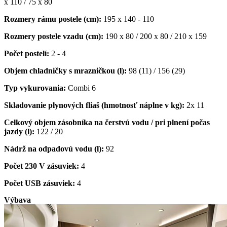
x 110 / 75 x 80
Rozmery rámu postele (cm):
195 x 140 - 110
Rozmery postele vzadu (cm):
190 x 80 / 200 x 80 / 210 x 159
Počet postelí:
2 - 4
Objem chladničky s mrazničkou (l):
98 (11) / 156 (29)
Typ vykurovania:
Combi 6
Skladovanie plynových fliaš (hmotnosť náplne v kg):
2x 11
Celkový objem zásobníka na čerstvú vodu / pri plnení počas
jazdy (l):
122 / 20
Nádrž na odpadovú vodu (l):
92
Počet 230 V zásuviek:
4
Počet USB zásuviek:
4
Výbava