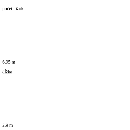
počet lôžok
6,95 m
dĺžka
2,9 m