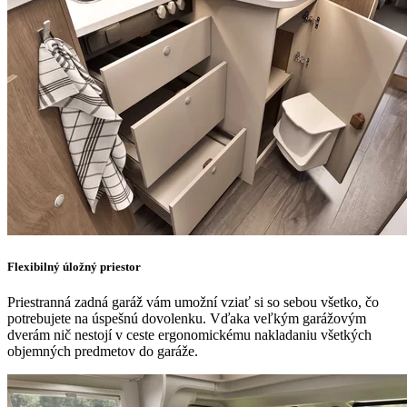
Flexibilný úložný priestor
Priestranná zadná garáž vám umožní vziať si so sebou všetko, čo
potrebujete na úspešnú dovolenku. Vďaka veľkým garážovým
dverám nič nestojí v ceste ergonomickému nakladaniu všetkých
objemných predmetov do garáže.