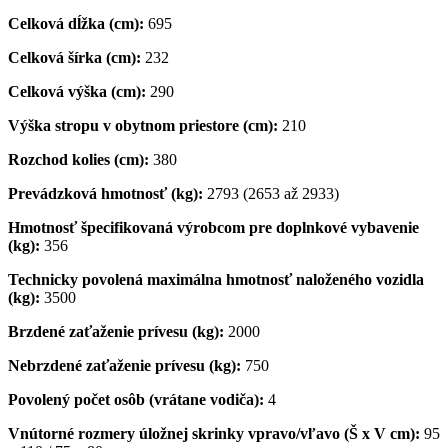
Celková dĺžka (cm):
695
Celková šírka (cm):
232
Celková výška (cm):
290
Výška stropu v obytnom priestore (cm):
210
Rozchod kolies (cm):
380
Prevádzková hmotnosť (kg):
2793 (2653 až 2933)
Hmotnosť špecifikovaná výrobcom pre doplnkové vybavenie
(kg):
356
Technicky povolená maximálna hmotnosť naloženého vozidla
(kg):
3500
Brzdené zaťaženie prívesu (kg):
2000
Nebrzdené zaťaženie prívesu (kg):
750
Povolený počet osôb (vrátane vodiča):
4
Vnútorné rozmery úložnej skrinky vpravo/vľavo (Š x V cm):
95