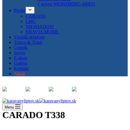
+ príves WEINSBERG 480EU
Predaj
CARADO
LMC
NIEWIADOW
BRAVIA MOBIL
Vozidlá skladom
Teleco & Telair
Cenník
Servis
E-shop
Galéria
Kontakt
Akcia
Menu
CARADO T338