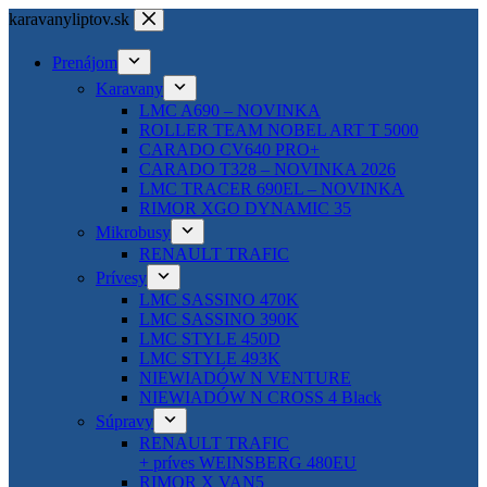
Skip
karavanyliptov.sk
to
content
Prenájom
Karavany
LMC A690 – NOVINKA
ROLLER TEAM NOBEL ART T 5000
CARADO CV640 PRO+
CARADO T328 – NOVINKA 2026
LMC TRACER 690EL – NOVINKA
RIMOR XGO DYNAMIC 35
Mikrobusy
RENAULT TRAFIC
Prívesy
LMC SASSINO 470K
LMC SASSINO 390K
LMC STYLE 450D
LMC STYLE 493K
NIEWIADÓW N VENTURE
NIEWIADÓW N CROSS 4 Black
Súpravy
RENAULT TRAFIC
+ príves WEINSBERG 480EU
RIMOR X VAN5