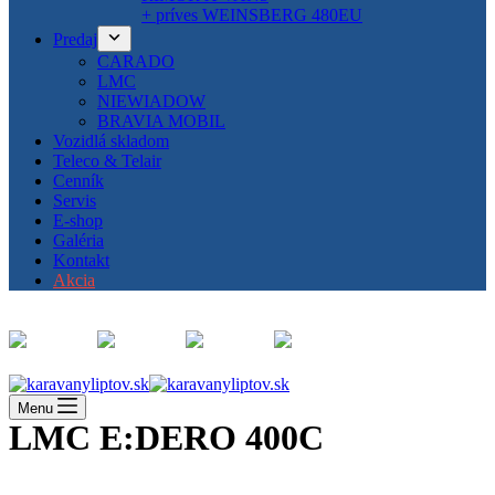
+ príves WEINSBERG 480EU
Predaj
CARADO
LMC
NIEWIADOW
BRAVIA MOBIL
Vozidlá skladom
Teleco & Telair
Cenník
Servis
E-shop
Galéria
Kontakt
Akcia
Menu
LMC E:DERO 400C