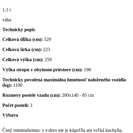
1,1 t
váha
Technický popis
Celková dĺžka (cm):
529
Celková šírka (cm):
223
Celková výška (cm):
259
Výška stropu v obytnom priestore (cm):
198
Technicky povolená maximálna hmotnosť naloženého vozidla
(kg):
1100
Rozmery postele vzadu (cm):
200x140 - 85 cm
Počet postelí:
3
Výbava
Čistý minimalizmus: v e:dero nie je kúpeľňa ani veľká kuchyňa,