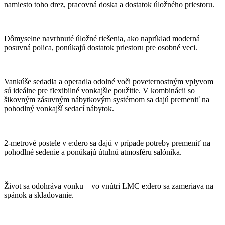
namiesto toho drez, pracovná doska a dostatok úložného priestoru.
Dômyselne navrhnuté úložné riešenia, ako napríklad moderná
posuvná polica, ponúkajú dostatok priestoru pre osobné veci.
Vankúše sedadla a operadla odolné voči poveternostným vplyvom
sú ideálne pre flexibilné vonkajšie použitie. V kombinácii so
šikovným zásuvným nábytkovým systémom sa dajú premeniť na
pohodlný vonkajší sedací nábytok.
2-metrové postele v e:dero sa dajú v prípade potreby premeniť na
pohodlné sedenie a ponúkajú útulnú atmosféru salónika.
Život sa odohráva vonku – vo vnútri LMC e:dero sa zameriava na
spánok a skladovanie.