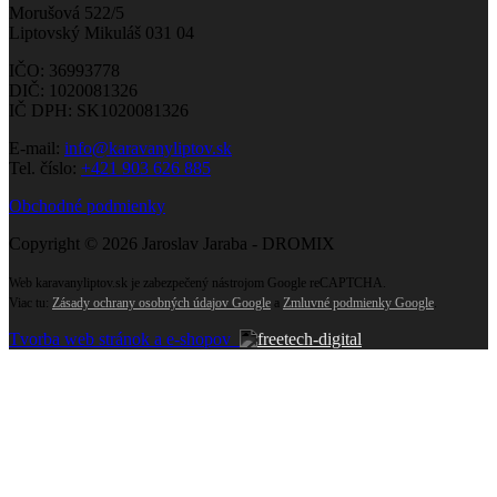
Morušová 522/5
Liptovský Mikuláš 031 04
IČO: 36993778
DIČ: 1020081326
IČ DPH: SK1020081326
E-mail:
info@karavanyliptov.sk
Tel. číslo:
+421 903 626 885
Obchodné podmienky
Copyright © 2026 Jaroslav Jaraba - DROMIX
Web karavanyliptov.sk je zabezpečený nástrojom Google reCAPTCHA.
Viac tu:
Zásady ochrany osobných údajov Google
a
Zmluvné podmienky Google
.
Tvorba web stránok a e-shopov