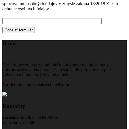
spracovaním osobných údajov v zmysle zákona 18/2018 Z. z. o
ochrane osobných údajov.
O nás
Naštartujte svoju nezabudnuteľnú dovolenku plnú slobody,
dobrodružstva a relaxu na našich spoľahlivých, nových plne
vybavených moderných karavanoch.
Nájdete nás na sociálnych sieťach:
Kontakty
Jaroslav Jaraba – DROMIX
založené v r. 2000