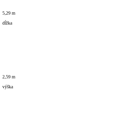
5,29 m
dĺžka
2,59 m
výška