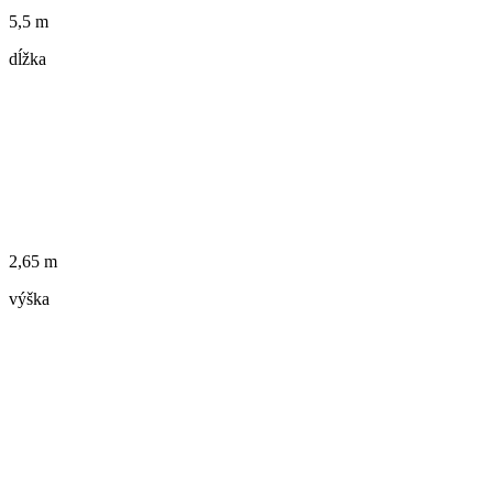
5,5 m
dĺžka
2,65 m
výška