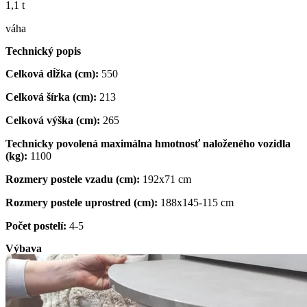
1,1 t
váha
Technický popis
Celková dĺžka (cm):
550
Celková šírka (cm):
213
Celková výška (cm):
265
Technicky povolená maximálna hmotnosť naloženého vozidla
(kg):
1100
Rozmery postele vzadu (cm):
192x71 cm
Rozmery postele uprostred (cm):
188x145-115 cm
Počet postelí:
4-5
Výbava