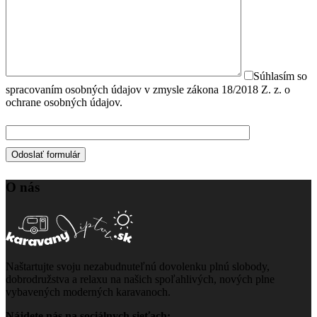
Súhlasím so
spracovaním osobných údajov v zmysle zákona 18/2018 Z. z. o
ochrane osobných údajov.
O nás
Naštartujte svoju nezabudnuteľnú dovolenku plnú slobody,
dobrodružstva a relaxu na našich spoľahlivých, nových plne
vybavených moderných karavanoch.
Nájdete nás na sociálnych sieťach: