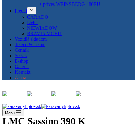
+ príves WEINSBERG 480EU
Predaj
CARADO
LMC
NIEWIADOW
BRAVIA MOBIL
Vozidlá skladom
Teleco & Telair
Cenník
Servis
E-shop
Galéria
Kontakt
Akcia
Menu
LMC Sassino 390 K