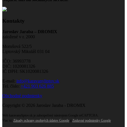
Kontakty
Jaroslav Jaraba – DROMIX
založené v r. 2000
Morušová 522/5
Liptovský Mikuláš 031 04
IČO: 36993778
DIČ: 1020081326
IČ DPH: SK1020081326
E-mail:
info@karavanyliptov.sk
Tel. číslo:
+421 903 626 885
Obchodné podmienky
Copyright © 2026 Jaroslav Jaraba - DROMIX
Web karavanyliptov.sk je zabezpečený nástrojom Google reCAPTCHA.
Viac tu:
Zásady ochrany osobných údajov Google
a
Zmluvné podmienky Google
.