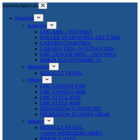
Skip
karavanyliptov.sk
to
content
Prenájom
Karavany
LMC A690 – NOVINKA
ROLLER TEAM NOBEL ART T 5000
CARADO CV640 PRO+
CARADO T328 – NOVINKA 2026
LMC TRACER 690EL – NOVINKA
RIMOR XGO DYNAMIC 35
Mikrobusy
RENAULT TRAFIC
Prívesy
LMC SASSINO 470K
LMC SASSINO 390K
LMC STYLE 450D
LMC STYLE 493K
NIEWIADÓW N VENTURE
NIEWIADÓW N CROSS 4 Black
Súpravy
RENAULT TRAFIC
+ príves WEINSBERG 480EU
RIMOR X VAN5