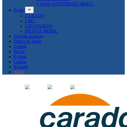
+ príves WEINSBERG 480EU
Predaj
CARADO
LMC
NIEWIADOW
BRAVIA MOBIL
Vozidlá skladom
Teleco & Telair
Cenník
Servis
E-shop
Galéria
Kontakt
Akcia