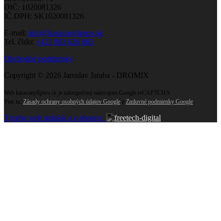
DIČ: 1020081326
IČ DPH: SK1020081326
E-mail:
info@karavanyliptov.sk
Tel. číslo:
+421 903 626 885
Obchodné podmienky
Copyright © 2026 Jaroslav Jaraba - DROMIX
Web karavanyliptov.sk je zabezpečený nástrojom Google reCAPTCHA.
Viac tu:
Zásady ochrany osobných údajov Google
a
Zmluvné podmienky Google
.
Tvorba web stránok a e-shopov