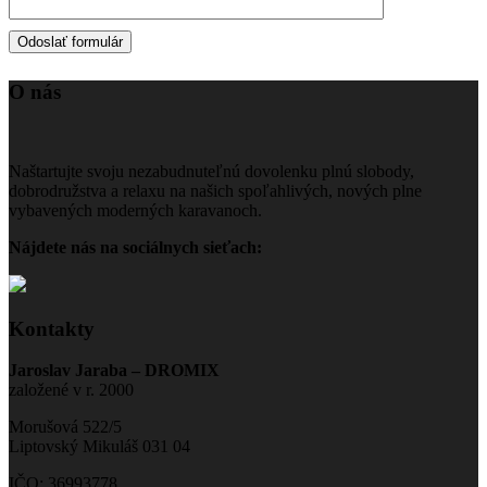
O nás
Naštartujte svoju nezabudnuteľnú dovolenku plnú slobody,
dobrodružstva a relaxu na našich spoľahlivých, nových plne
vybavených moderných karavanoch.
Nájdete nás na sociálnych sieťach:
Kontakty
Jaroslav Jaraba – DROMIX
založené v r. 2000
Morušová 522/5
Liptovský Mikuláš 031 04
IČO: 36993778