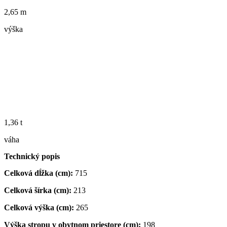
2,65 m
výška
1,36 t
váha
Technický popis
Celková dĺžka (cm):
715
Celková šírka (cm):
213
Celková výška (cm):
265
Výška stropu v obytnom priestore (cm):
198