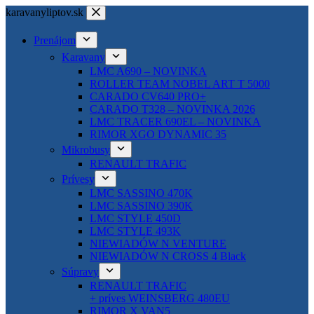
Skip
karavanyliptov.sk
to
content
Prenájom
Karavany
LMC A690 – NOVINKA
ROLLER TEAM NOBEL ART T 5000
CARADO CV640 PRO+
CARADO T328 – NOVINKA 2026
LMC TRACER 690EL – NOVINKA
RIMOR XGO DYNAMIC 35
Mikrobusy
RENAULT TRAFIC
Prívesy
LMC SASSINO 470K
LMC SASSINO 390K
LMC STYLE 450D
LMC STYLE 493K
NIEWIADÓW N VENTURE
NIEWIADÓW N CROSS 4 Black
Súpravy
RENAULT TRAFIC
+ príves WEINSBERG 480EU
RIMOR X VAN5