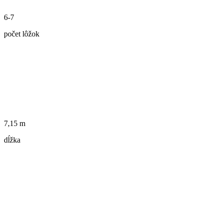
6-7
počet lôžok
7,15 m
dĺžka