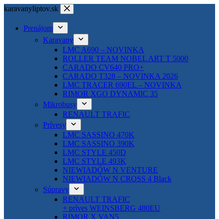
Skip
karavanyliptov.sk
to
content
Prenájom
Karavany
LMC A690 – NOVINKA
ROLLER TEAM NOBEL ART T 5000
CARADO CV640 PRO+
CARADO T328 – NOVINKA 2026
LMC TRACER 690EL – NOVINKA
RIMOR XGO DYNAMIC 35
Mikrobusy
RENAULT TRAFIC
Prívesy
LMC SASSINO 470K
LMC SASSINO 390K
LMC STYLE 450D
LMC STYLE 493K
NIEWIADÓW N VENTURE
NIEWIADÓW N CROSS 4 Black
Súpravy
RENAULT TRAFIC
+ príves WEINSBERG 480EU
RIMOR X VAN5