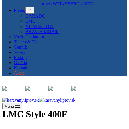
+ príves WEINSBERG 480EU
Predaj
CARADO
LMC
NIEWIADOW
BRAVIA MOBIL
Vozidlá skladom
Teleco & Telair
Cenník
Servis
E-shop
Galéria
Kontakt
Akcia
Menu
LMC Style 400F