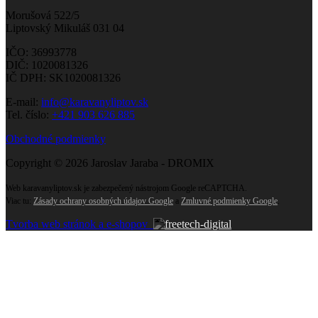
Morušová 522/5
Liptovský Mikuláš 031 04
IČO: 36993778
DIČ: 1020081326
IČ DPH: SK1020081326
E-mail:
info@karavanyliptov.sk
Tel. číslo:
+421 903 626 885
Obchodné podmienky
Copyright © 2026 Jaroslav Jaraba - DROMIX
Web karavanyliptov.sk je zabezpečený nástrojom Google reCAPTCHA.
Viac tu:
Zásady ochrany osobných údajov Google
a
Zmluvné podmienky Google
.
Tvorba web stránok a e-shopov