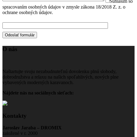
Súhlasím so
spracovaním osobných údajov v zmysle zákona 18/2018 Z. z. o
ochrane osobných údajov.
O nás
Naštartujte svoju nezabudnuteľnú dovolenku plnú slobody,
dobrodružstva a relaxu na našich spoľahlivých, nových plne
vybavených moderných karavanoch.
Nájdete nás na sociálnych sieťach:
Kontakty
Jaroslav Jaraba – DROMIX
založené v r. 2000