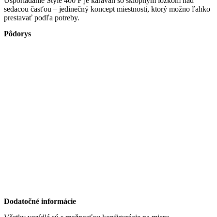
Usporiadanie Style 400 F je karavan so sklopným lôžkom nad
sedacou časťou – jedinečný koncept miestnosti, ktorý možno ľahko
prestavať podľa potreby.
Pôdorys
Dodatočné informácie