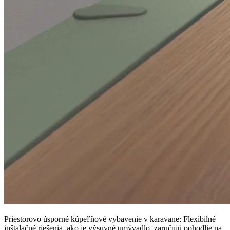
Priestorovo úsporné kúpeľňové vybavenie v karavane: Flexibilné
inštalačné riešenia, ako je výsuvné umývadlo, zaručujú pohodlie na