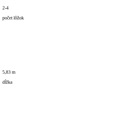
2-4
počet lôžok
5,83 m
dĺžka