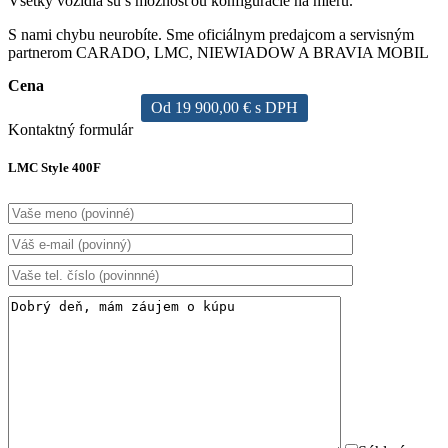
Všetky vozídlá sú s možnosťou konfigurácie na mieru.
S nami chybu neurobíte. Sme oficiálnym predajcom a servisným
partnerom CARADO, LMC, NIEWIADOW A BRAVIA MOBIL
Cena
Od 19 900,00 € s DPH
Kontaktný formulár
LMC Style 400F