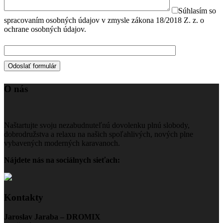
Súhlasím so
spracovaním osobných údajov v zmysle zákona 18/2018 Z. z. o
ochrane osobných údajov.
O nás
Naštartujte svoju nezabudnuteľnú dovolenku plnú slobody,
dobrodružstva a relaxu na našich spoľahlivých, nových plne
vybavených moderných karavanoch.
Nájdete nás na sociálnych sieťach:
Kontakty
Jaroslav Jaraba – DROMIX