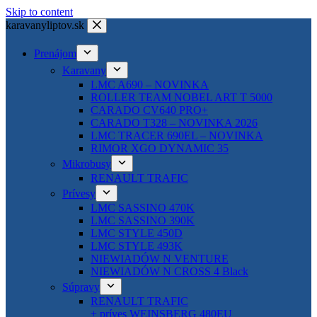
Skip to content
karavanyliptov.sk
Prenájom
Karavany
LMC A690 – NOVINKA
ROLLER TEAM NOBEL ART T 5000
CARADO CV640 PRO+
CARADO T328 – NOVINKA 2026
LMC TRACER 690EL – NOVINKA
RIMOR XGO DYNAMIC 35
Mikrobusy
RENAULT TRAFIC
Prívesy
LMC SASSINO 470K
LMC SASSINO 390K
LMC STYLE 450D
LMC STYLE 493K
NIEWIADÓW N VENTURE
NIEWIADÓW N CROSS 4 Black
Súpravy
RENAULT TRAFIC
+ príves WEINSBERG 480EU