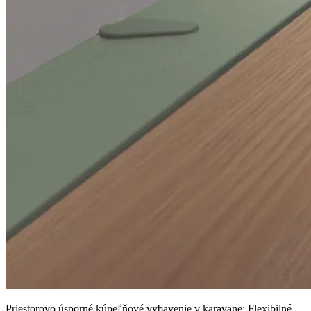
Priestorovo úsporné kúpeľňové vybavenie v karavane: Flexibilné