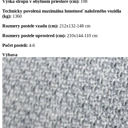
Výška stropu v obytnom priestore (cm):
198
Technicky povolená maximálna hmotnosť naloženého vozidla
(kg):
1360
Rozmery postele vzadu (cm):
212x132-148 cm
Rozmery postele uprostred (cm):
210x144-110 cm
Počet postelí:
4-6
Výbava