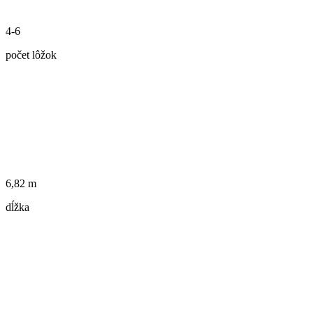
4-6
počet lôžok
6,82 m
dĺžka