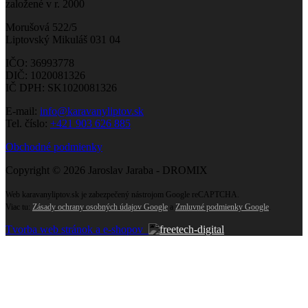
založené v r. 2000
Morušová 522/5
Liptovský Mikuláš 031 04
IČO: 36993778
DIČ: 1020081326
IČ DPH: SK1020081326
E-mail:
info@karavanyliptov.sk
Tel. číslo:
+421 903 626 885
Obchodné podmienky
Copyright © 2026 Jaroslav Jaraba - DROMIX
Web karavanyliptov.sk je zabezpečený nástrojom Google reCAPTCHA.
Viac tu:
Zásady ochrany osobných údajov Google
a
Zmluvné podmienky Google
.
Tvorba web stránok a e-shopov