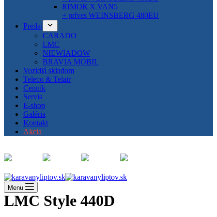
RIMOR X VAN5
+ príves WEINSBERG 480EU
Predaj
CARADO
LMC
NIEWIADOW
BRAVIA MOBIL
Vozidlá skladom
Teleco & Telair
Cenník
Servis
E-shop
Galéria
Kontakt
Akcia
Menu
LMC Style 440D