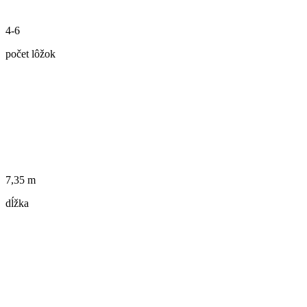
4-6
počet lôžok
7,35 m
dĺžka