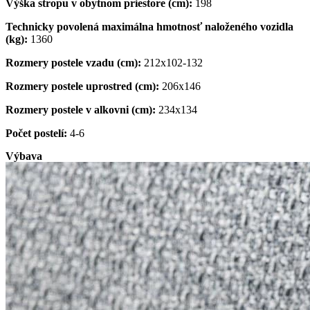
Výška stropu v obytnom priestore (cm):
198
Technicky povolená maximálna hmotnosť naloženého vozidla
(kg):
1360
Rozmery postele vzadu (cm):
212x102-132
Rozmery postele uprostred (cm):
206x146
Rozmery postele v alkovni (cm):
234x134
Počet postelí:
4-6
Výbava