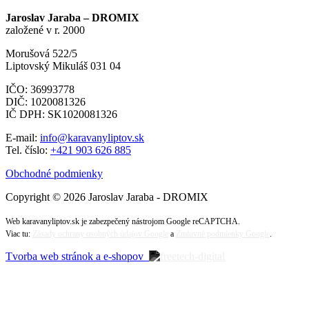
Jaroslav Jaraba – DROMIX
založené v r. 2000
Morušová 522/5
Liptovský Mikuláš 031 04
IČO: 36993778
DIČ: 1020081326
IČ DPH: SK1020081326
E-mail:
info@karavanyliptov.sk
Tel. číslo:
+421 903 626 885
Obchodné podmienky
Copyright © 2026 Jaroslav Jaraba - DROMIX
Web karavanyliptov.sk je zabezpečený nástrojom Google reCAPTCHA.
Viac tu:
Zásady ochrany osobných údajov Google
a
Zmluvné podmienky Google
.
Tvorba web stránok a e-shopov