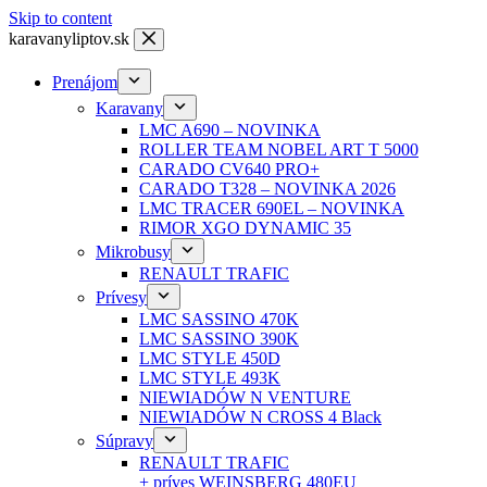
Skip to content
karavanyliptov.sk
Prenájom
Karavany
LMC A690 – NOVINKA
ROLLER TEAM NOBEL ART T 5000
CARADO CV640 PRO+
CARADO T328 – NOVINKA 2026
LMC TRACER 690EL – NOVINKA
RIMOR XGO DYNAMIC 35
Mikrobusy
RENAULT TRAFIC
Prívesy
LMC SASSINO 470K
LMC SASSINO 390K
LMC STYLE 450D
LMC STYLE 493K
NIEWIADÓW N VENTURE
NIEWIADÓW N CROSS 4 Black
Súpravy
RENAULT TRAFIC
+ príves WEINSBERG 480EU