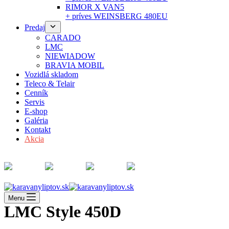
RIMOR X VAN5
+ príves WEINSBERG 480EU
Predaj
CARADO
LMC
NIEWIADOW
BRAVIA MOBIL
Vozidlá skladom
Teleco & Telair
Cenník
Servis
E-shop
Galéria
Kontakt
Akcia
Menu
LMC Style 450D