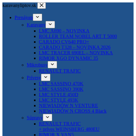
Skip
karavanyliptov.sk
to
content
Prenájom
Karavany
LMC A690 – NOVINKA
ROLLER TEAM NOBEL ART T 5000
CARADO CV640 PRO+
CARADO T328 – NOVINKA 2026
LMC TRACER 690EL – NOVINKA
RIMOR XGO DYNAMIC 35
Mikrobusy
RENAULT TRAFIC
Prívesy
LMC SASSINO 470K
LMC SASSINO 390K
LMC STYLE 450D
LMC STYLE 493K
NIEWIADÓW N VENTURE
NIEWIADÓW N CROSS 4 Black
Súpravy
RENAULT TRAFIC
+ príves WEINSBERG 480EU
RIMOR X VAN5