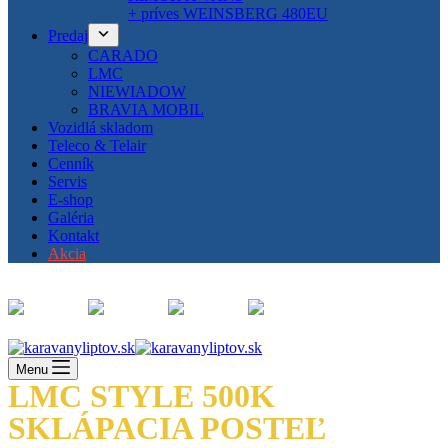
+ príves WEINSBERG 480EU
Predaj
CARADO
LMC
NIEWIADOW
BRAVIA MOBIL
Vozidlá skladom
Teleco & Telair
Cenník
Servis
E-shop
Galéria
Kontakt
Akcia
Menu
LMC STYLE 500K
SKLÁPACIA POSTEĽ