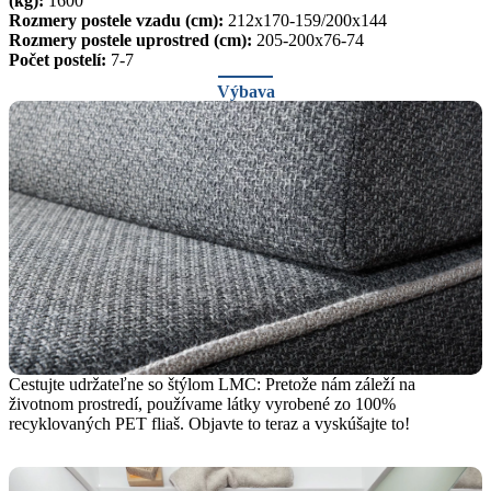
(kg):
1600
Rozmery postele vzadu (cm):
212x170-159/200x144
Rozmery postele uprostred (cm):
205-200x76-74
Počet postelí:
7-7
Výbava
Cestujte udržateľne so štýlom LMC: Pretože nám záleží na
životnom prostredí, používame látky vyrobené zo 100%
recyklovaných PET fliaš. Objavte to teraz a vyskúšajte to!