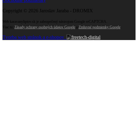
Obchodné podmienky
Copyright © 2026 Jaroslav Jaraba - DROMIX
Web karavanyliptov.sk je zabezpečený nástrojom Google reCAPTCHA.
Viac tu:
Zásady ochrany osobných údajov Google
a
Zmluvné podmienky Google
.
Tvorba web stránok a e-shopov