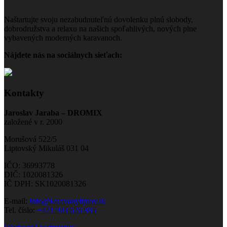
Naštartujte svoju nezabudnuteľnú dovolenku plnú slobody,
dobrodružstva a relaxu na našich spoľahlivých, nových plne
vybavených moderných karavanoch.
Nájdete nás na sociálnych sieťach:
Kontakty
Jaroslav Jaraba – DROMIX
založené v r. 2000
Morušová 522/5
Liptovský Mikuláš 031 04
IČO: 36993778
DIČ: 1020081326
IČ DPH: SK1020081326
E-mail:
info@karavanyliptov.sk
Tel. číslo:
+421 903 626 885