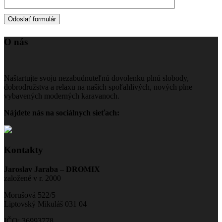
O nás
Naštartujte svoju nezabudnuteľnú dovolenku plnú slobody,
dobrodružstva a relaxu na našich spoľahlivých, nových plne
vybavených moderných karavanoch.
Nájdete nás na sociálnych sieťach:
Kontakty
Jaroslav Jaraba – DROMIX
založené v r. 2000
Morušová 522/5
Liptovský Mikuláš 031 04
IČO: 36993778