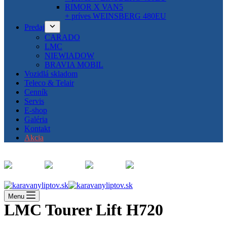
RIMOR X VAN5
+ príves WEINSBERG 480EU
Predaj
CARADO
LMC
NIEWIADOW
BRAVIA MOBIL
Vozidlá skladom
Teleco & Telair
Cenník
Servis
E-shop
Galéria
Kontakt
Akcia
Menu
LMC Tourer Lift H720