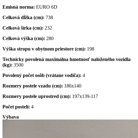
Emisná norma:
EURO 6D
Celková dĺžka (cm):
738
Celková šírka (cm):
232
Celková výška (cm):
280
Výška stropu v obytnom priestore (cm):
198
Technicky povolená maximálna hmotnosť naloženého vozidla
(kg):
3500
Povolený počet osôb (vrátane vodiča):
4
Rozmery postele vzadu (cm):
186x140
Rozmery postele uprostred (cm):
197x139-117
Počet postelí:
4
Výbava