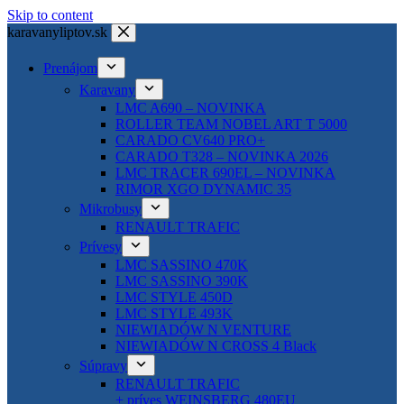
Skip to content
karavanyliptov.sk
Prenájom
Karavany
LMC A690 – NOVINKA
ROLLER TEAM NOBEL ART T 5000
CARADO CV640 PRO+
CARADO T328 – NOVINKA 2026
LMC TRACER 690EL – NOVINKA
RIMOR XGO DYNAMIC 35
Mikrobusy
RENAULT TRAFIC
Prívesy
LMC SASSINO 470K
LMC SASSINO 390K
LMC STYLE 450D
LMC STYLE 493K
NIEWIADÓW N VENTURE
NIEWIADÓW N CROSS 4 Black
Súpravy
RENAULT TRAFIC
+ príves WEINSBERG 480EU