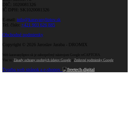
DIČ: 1020081326
IČ DPH: SK1020081326
E-mail:
info@karavanyliptov.sk
Tel. číslo:
+421 903 626 885
Obchodné podmienky
Copyright © 2026 Jaroslav Jaraba - DROMIX
Web karavanyliptov.sk je zabezpečený nástrojom Google reCAPTCHA.
Viac tu:
Zásady ochrany osobných údajov Google
a
Zmluvné podmienky Google
.
Tvorba web stránok a e-shopov