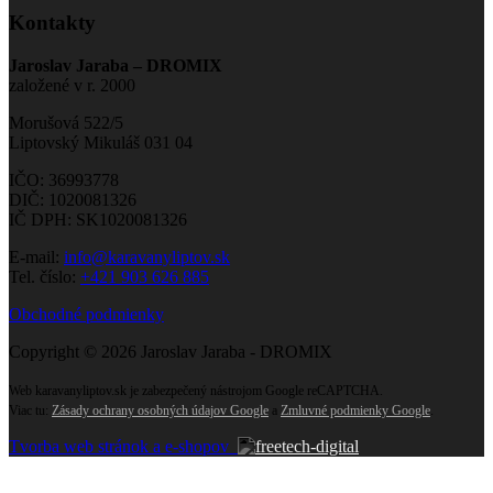
Kontakty
Jaroslav Jaraba – DROMIX
založené v r. 2000
Morušová 522/5
Liptovský Mikuláš 031 04
IČO: 36993778
DIČ: 1020081326
IČ DPH: SK1020081326
E-mail:
info@karavanyliptov.sk
Tel. číslo:
+421 903 626 885
Obchodné podmienky
Copyright © 2026 Jaroslav Jaraba - DROMIX
Web karavanyliptov.sk je zabezpečený nástrojom Google reCAPTCHA.
Viac tu:
Zásady ochrany osobných údajov Google
a
Zmluvné podmienky Google
.
Tvorba web stránok a e-shopov