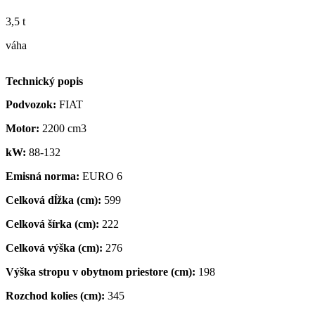
3,5 t
váha
Technický popis
Podvozok:
FIAT
Motor:
2200 cm3
kW:
88-132
Emisná norma:
EURO 6
Celková dĺžka (cm):
599
Celková šírka (cm):
222
Celková výška (cm):
276
Výška stropu v obytnom priestore (cm):
198
Rozchod kolies (cm):
345