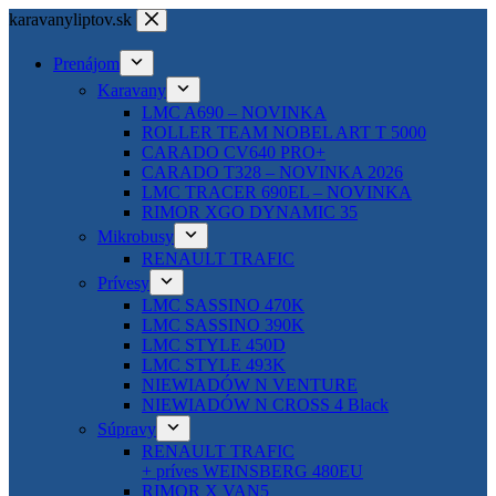
karavanyliptov.sk
Prenájom
Karavany
LMC A690 – NOVINKA
ROLLER TEAM NOBEL ART T 5000
CARADO CV640 PRO+
CARADO T328 – NOVINKA 2026
LMC TRACER 690EL – NOVINKA
RIMOR XGO DYNAMIC 35
Mikrobusy
RENAULT TRAFIC
Prívesy
LMC SASSINO 470K
LMC SASSINO 390K
LMC STYLE 450D
LMC STYLE 493K
NIEWIADÓW N VENTURE
NIEWIADÓW N CROSS 4 Black
Súpravy
RENAULT TRAFIC
+ príves WEINSBERG 480EU
RIMOR X VAN5