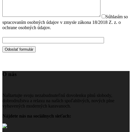
Súhlasím so
spracovaním osobných údajov v zmysle zákona 18/2018 Z. z. o
ochrane osobných údajov.
O nás
Naštartujte svoju nezabudnuteľnú dovolenku plnú slobody,
dobrodružstva a relaxu na našich spoľahlivých, nových plne
vybavených moderných karavanoch.
Nájdete nás na sociálnych sieťach: