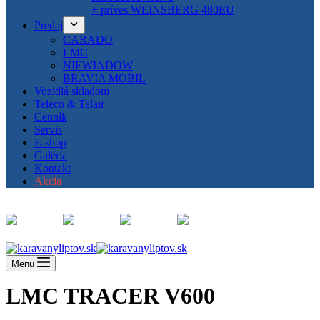
+ príves WEINSBERG 480EU
Predaj
CARADO
LMC
NIEWIADOW
BRAVIA MOBIL
Vozidlá skladom
Teleco & Telair
Cenník
Servis
E-shop
Galéria
Kontakt
Akcia
Menu
LMC TRACER V600