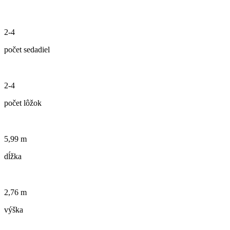
2-4
počet sedadiel
2-4
počet lôžok
5,99 m
dĺžka
2,76 m
výška