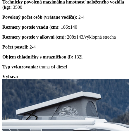
Technicky povolená maximálna hmotnosť naloženého vozidla
(kg):
3500
Povolený počet osôb (vrátane vodiča):
2-4
Rozmery postele vzadu (cm):
186x140
Rozmery postele v alkovni (cm):
208x143/výklopná strecha
Počet postelí:
2-4
Objem chladničky s mrazničkou (l):
132l
Typ vykurovania:
truma c4 diesel
Výbava