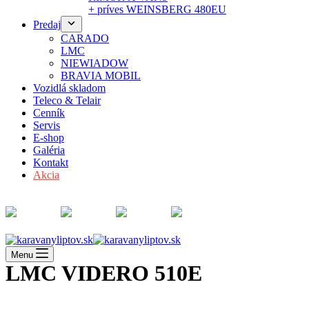
+ príves WEINSBERG 480EU
Predaj
CARADO
LMC
NIEWIADOW
BRAVIA MOBIL
Vozidlá skladom
Teleco & Telair
Cenník
Servis
E-shop
Galéria
Kontakt
Akcia
Menu
LMC VIDERO 510E