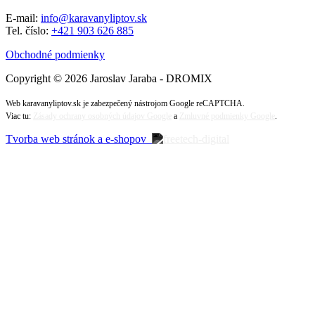
E-mail:
info@karavanyliptov.sk
Tel. číslo:
+421 903 626 885
Obchodné podmienky
Copyright © 2026 Jaroslav Jaraba - DROMIX
Web karavanyliptov.sk je zabezpečený nástrojom Google reCAPTCHA.
Viac tu:
Zásady ochrany osobných údajov Google
a
Zmluvné podmienky Google
.
Tvorba web stránok a e-shopov