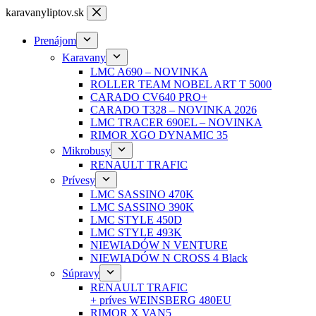
Skip
karavanyliptov.sk
to
content
Prenájom
Karavany
LMC A690 – NOVINKA
ROLLER TEAM NOBEL ART T 5000
CARADO CV640 PRO+
CARADO T328 – NOVINKA 2026
LMC TRACER 690EL – NOVINKA
RIMOR XGO DYNAMIC 35
Mikrobusy
RENAULT TRAFIC
Prívesy
LMC SASSINO 470K
LMC SASSINO 390K
LMC STYLE 450D
LMC STYLE 493K
NIEWIADÓW N VENTURE
NIEWIADÓW N CROSS 4 Black
Súpravy
RENAULT TRAFIC
+ príves WEINSBERG 480EU
RIMOR X VAN5