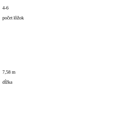
4-6
počet lôžok
7,58 m
dĺžka