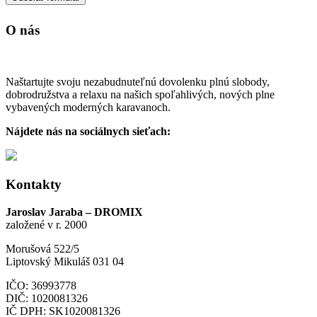
O nás
Naštartujte svoju nezabudnuteľnú dovolenku plnú slobody,
dobrodružstva a relaxu na našich spoľahlivých, nových plne
vybavených moderných karavanoch.
Nájdete nás na sociálnych sieťach:
Kontakty
Jaroslav Jaraba – DROMIX
založené v r. 2000
Morušová 522/5
Liptovský Mikuláš 031 04
IČO: 36993778
DIČ: 1020081326
IČ DPH: SK1020081326