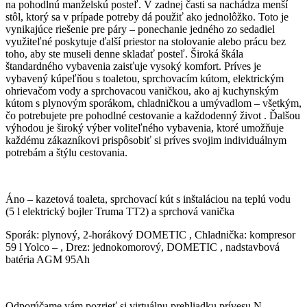
na pohodlnú manželskú posteľ. V zadnej časti sa nachádza menší
stôl, ktorý sa v prípade potreby dá použiť ako jednolôžko. Toto je
vynikajúce riešenie pre páry – ponechanie jedného zo sedadiel
využiteľné poskytuje ďalší priestor na stolovanie alebo prácu bez
toho, aby ste museli denne skladať posteľ. Široká škála
štandardného vybavenia zaisťuje vysoký komfort. Príves je
vybavený kúpeľňou s toaletou, sprchovacím kútom, elektrickým
ohrievačom vody a sprchovacou vaničkou, ako aj kuchynským
kútom s plynovým sporákom, chladničkou a umývadlom – všetkým,
čo potrebujete pre pohodlné cestovanie a každodenný život . Ďalšou
výhodou je široký výber voliteľného vybavenia, ktoré umožňuje
každému zákazníkovi prispôsobiť si príves svojim individuálnym
potrebám a štýlu cestovania.
Áno – kazetová toaleta, sprchovací kút s inštaláciou na teplú vodu
(5 l elektrický bojler Truma TT2) a sprchová vanička
Sporák: plynový, 2-horákový DOMETIC , Chladnička: kompresor
59 l Yolco – , Drez: jednokomorový, DOMETIC , nadstavbová
batéria AGM 95Ah
Odporúčame vám pozrieť si virtuálnu prehliadku prívesu N-