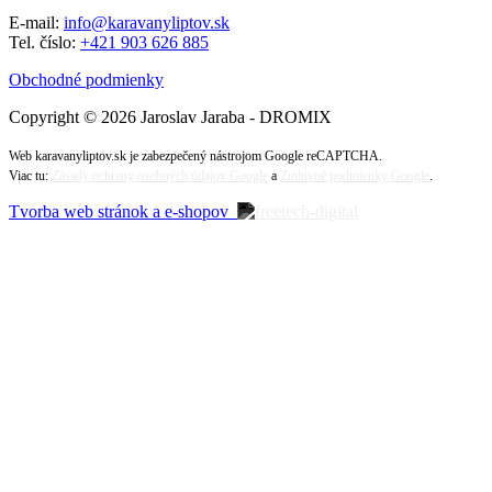
E-mail:
info@karavanyliptov.sk
Tel. číslo:
+421 903 626 885
Obchodné podmienky
Copyright © 2026 Jaroslav Jaraba - DROMIX
Web karavanyliptov.sk je zabezpečený nástrojom Google reCAPTCHA.
Viac tu:
Zásady ochrany osobných údajov Google
a
Zmluvné podmienky Google
.
Tvorba web stránok a e-shopov