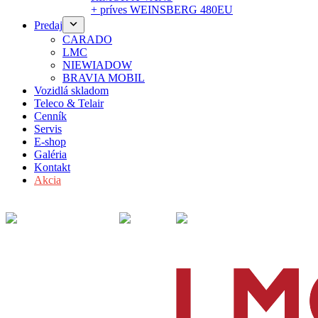
+ príves WEINSBERG 480EU
Predaj
CARADO
LMC
NIEWIADOW
BRAVIA MOBIL
Vozidlá skladom
Teleco & Telair
Cenník
Servis
E-shop
Galéria
Kontakt
Akcia