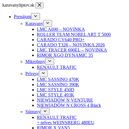
Skip
karavanyliptov.sk
to
content
Prenájom
Karavany
LMC A690 – NOVINKA
ROLLER TEAM NOBEL ART T 5000
CARADO CV640 PRO+
CARADO T328 – NOVINKA 2026
LMC TRACER 690EL – NOVINKA
RIMOR XGO DYNAMIC 35
Mikrobusy
RENAULT TRAFIC
Prívesy
LMC SASSINO 470K
LMC SASSINO 390K
LMC STYLE 450D
LMC STYLE 493K
NIEWIADÓW N VENTURE
NIEWIADÓW N CROSS 4 Black
Súpravy
RENAULT TRAFIC
+ príves WEINSBERG 480EU
RIMOR X VAN5