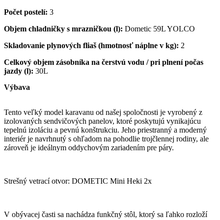
Počet postelí:
3
Objem chladničky s mrazničkou (l):
Dometic 59L YOLCO
Skladovanie plynových fliaš (hmotnosť náplne v kg):
2
Celkový objem zásobníka na čerstvú vodu / pri plnení počas
jazdy (l):
30L
Výbava
Tento veľký model karavanu od našej spoločnosti je vyrobený z
izolovaných sendvičových panelov, ktoré poskytujú vynikajúcu
tepelnú izoláciu a pevnú konštrukciu. Jeho priestranný a moderný
interiér je navrhnutý s ohľadom na pohodlie trojčlennej rodiny, ale
zároveň je ideálnym oddychovým zariadením pre páry.
Strešný vetrací otvor: DOMETIC Mini Heki 2x
V obývacej časti sa nachádza funkčný stôl, ktorý sa ľahko rozloží