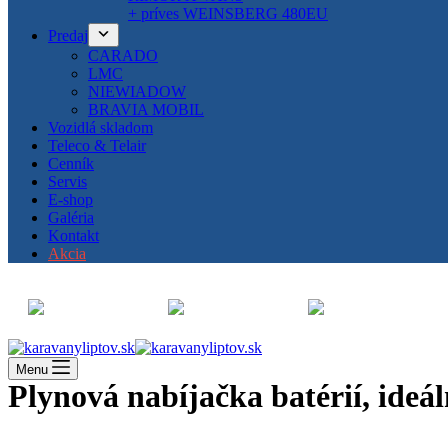
+ príves WEINSBERG 480EU
Predaj
CARADO
LMC
NIEWIADOW
BRAVIA MOBIL
Vozidlá skladom
Teleco & Telair
Cenník
Servis
E-shop
Galéria
Kontakt
Akcia
Menu
Plynová nabíjačka batérií, ideál