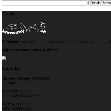
O nás
Naštartujte svoju nezabudnuteľnú dovolenku plnú slobody, dobrodru
Nájdete nás na sociálnych sieťach:
Kontakty
Jaroslav Jaraba – DROMIX
založené v r. 2000
Morušová 522/5
Liptovský Mikuláš 031 04
IČO: 36993778
DIČ: 1020081326