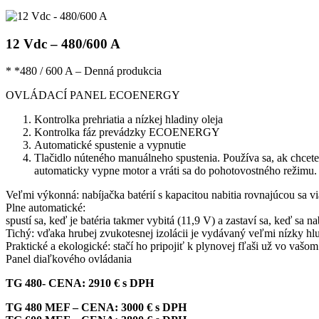
12 Vdc – 480/600 A
* *480 / 600 A – Denná produkcia
OVLÁDACÍ PANEL ECOENERGY
Kontrolka prehriatia a nízkej hladiny oleja
Kontrolka fáz prevádzky ECOENERGY
Automatické spustenie a vypnutie
Tlačidlo núteného manuálneho spustenia. Používa sa, ak chc
automaticky vypne motor a vráti sa do pohotovostného režimu.
Veľmi výkonná: nabíjačka batérií s kapacitou nabitia rovnajúcou sa
Plne automatické:
spustí sa, keď je batéria takmer vybitá (11,9 V) a zastaví sa, keď sa na
Tichý: vďaka hrubej zvukotesnej izolácii je vydávaný veľmi nízky hl
Praktické a ekologické: stačí ho pripojiť k plynovej fľaši už vo vašo
Panel diaľkového ovládania
TG 480- CENA: 2910 € s DPH
TG 480 MEF – CENA: 3000 € s DPH