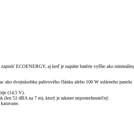
ete zapnúť ECOENERGY, aj keď je napätie batérie vyššie ako minimá
 viac ako dvojnásobku palivového článku alebo 100 W solárneho panelu
bije (14,5 V).
uk (len 51 dBA na 7 m), ktorý je takmer nepostrehnuteľný.
m karavane.