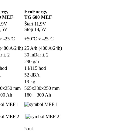
ergy
EcoEnergy
0 MEF
TG 600 MEF
1,9V
Štart 11,9V
4,5V
Stop 14,5V
÷ -25°C
+50°C ÷ -25°C
 (480 A/24h)
25 A/h (480 A/24h)
r ± 2
30 mBar ± 2
290 g/h
 hod
1 l/115 hod
A
52 dBA
19 kg
80x250 mm
565x380x250 mm
300 Ah
160 ÷ 300 Ah
5 mt