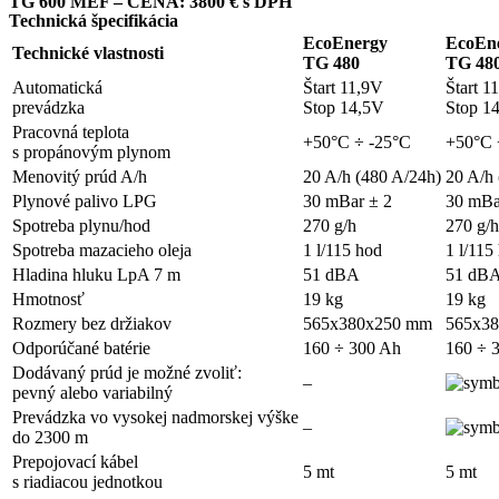
TG 600 MEF – CENA: 3800 € s DPH
Technická špecifikácia
EcoEnergy
EcoEn
Technické vlastnosti
TG 480
TG 48
Automatická
Štart 11,9V
Štart 1
prevádzka
Stop 14,5V
Stop 1
Pracovná teplota
+50°C ÷ -25°C
+50°C 
s propánovým plynom
Menovitý prúd A/h
20 A/h (480 A/24h)
20 A/h
Plynové palivo LPG
30 mBar ± 2
30 mBa
Spotreba plynu/hod
270 g/h
270 g/h
Spotreba mazacieho oleja
1 l/115 hod
1 l/115
Hladina hluku LpA 7 m
51 dBA
51 dB
Hmotnosť
19 kg
19 kg
Rozmery bez držiakov
565x380x250 mm
565x3
Odporúčané batérie
160 ÷ 300 Ah
160 ÷ 
Dodávaný prúd je možné zvoliť:
–
pevný alebo variabilný
Prevádzka vo vysokej nadmorskej výške
–
do 2300 m
Prepojovací kábel
5 mt
5 mt
s riadiacou jednotkou