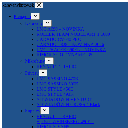
Skip
karavanyliptov.sk
to
content
Prenájom
Karavany
LMC A690 – NOVINKA
ROLLER TEAM NOBEL ART T 5000
CARADO CV640 PRO+
CARADO T328 – NOVINKA 2026
LMC TRACER 690EL – NOVINKA
RIMOR XGO DYNAMIC 35
Mikrobusy
RENAULT TRAFIC
Prívesy
LMC SASSINO 470K
LMC SASSINO 390K
LMC STYLE 450D
LMC STYLE 493K
NIEWIADÓW N VENTURE
NIEWIADÓW N CROSS 4 Black
Súpravy
RENAULT TRAFIC
+ príves WEINSBERG 480EU
RIMOR X VAN5