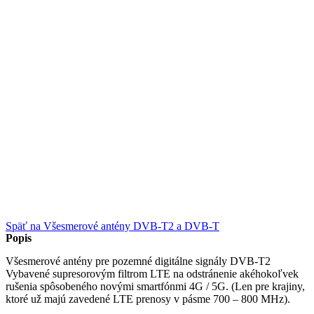
Späť na Všesmerové antény DVB-T2 a DVB-T
Popis
Všesmerové antény pre pozemné digitálne signály DVB-T2
Vybavené supresorovým filtrom LTE na odstránenie akéhokoľvek
rušenia spôsobeného novými smartfónmi 4G / 5G. (Len pre krajiny,
ktoré už majú zavedené LTE prenosy v pásme 700 – 800 MHz).