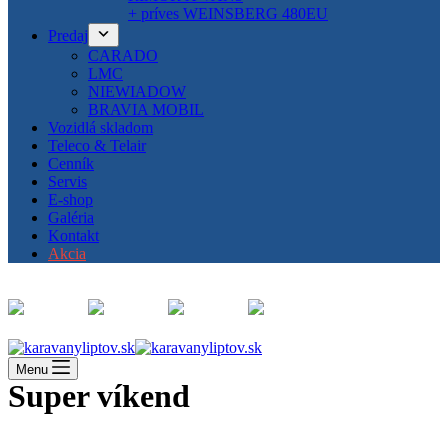
+ príves WEINSBERG 480EU
Predaj
CARADO
LMC
NIEWIADOW
BRAVIA MOBIL
Vozidlá skladom
Teleco & Telair
Cenník
Servis
E-shop
Galéria
Kontakt
Akcia
Menu
Super víkend