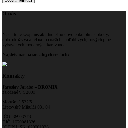
O nás
Naštartujte svoju nezabudnuteľnú dovolenku plnú slobody,
dobrodružstva a relaxu na našich spoľahlivých, nových plne
vybavených moderných karavanoch.
Nájdete nás na sociálnych sieťach:
Kontakty
Jaroslav Jaraba – DROMIX
založené v r. 2000
Morušová 522/5
Liptovský Mikuláš 031 04
IČO: 36993778
DIČ: 1020081326
IČ DPH: SK1020081326