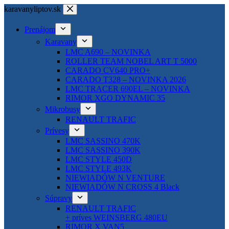
Skip
karavanyliptov.sk
to
content
Prenájom
Karavany
LMC A690 – NOVINKA
ROLLER TEAM NOBEL ART T 5000
CARADO CV640 PRO+
CARADO T328 – NOVINKA 2026
LMC TRACER 690EL – NOVINKA
RIMOR XGO DYNAMIC 35
Mikrobusy
RENAULT TRAFIC
Prívesy
LMC SASSINO 470K
LMC SASSINO 390K
LMC STYLE 450D
LMC STYLE 493K
NIEWIADÓW N VENTURE
NIEWIADÓW N CROSS 4 Black
Súpravy
RENAULT TRAFIC
+ príves WEINSBERG 480EU
RIMOR X VAN5