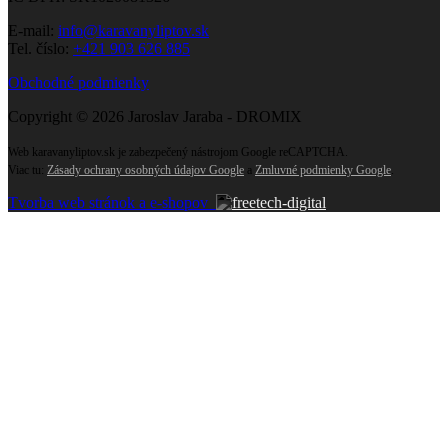
E-mail:
info@karavanyliptov.sk
Tel. číslo:
+421 903 626 885
Obchodné podmienky
Copyright © 2026 Jaroslav Jaraba - DROMIX
Web karavanyliptov.sk je zabezpečený nástrojom Google reCAPTCHA.
Viac tu:
Zásady ochrany osobných údajov Google
a
Zmluvné podmienky Google
.
Tvorba web stránok a e-shopov