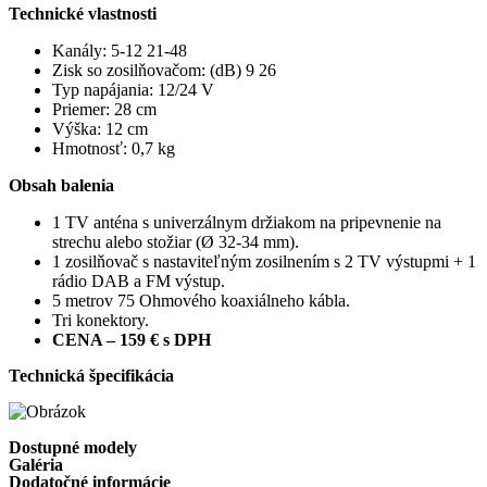
Technické vlastnosti
Kanály: 5-12 21-48
Zisk so zosilňovačom: (dB) 9 26
Typ napájania: 12/24 V
Priemer: 28 cm
Výška: 12 cm
Hmotnosť: 0,7 kg
Obsah balenia
1 TV anténa s univerzálnym držiakom na pripevnenie na
strechu alebo stožiar (Ø 32-34 mm).
1 zosilňovač s nastaviteľným zosilnením s 2 TV výstupmi + 1
rádio DAB a FM výstup.
5 metrov 75 Ohmového koaxiálneho kábla.
Tri konektory.
CENA – 159 € s DPH
Technická špecifikácia
Dostupné modely
Galéria
Dodatočné informácie