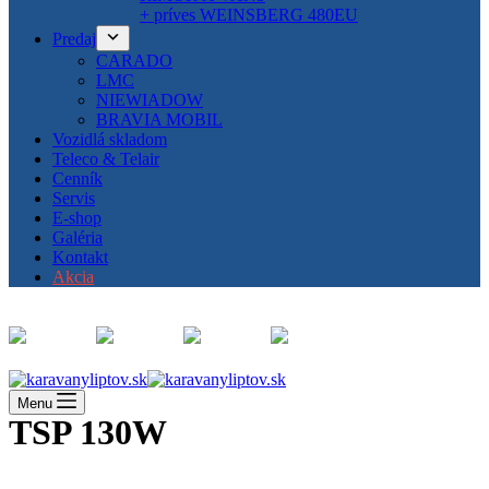
+ príves WEINSBERG 480EU
Predaj
CARADO
LMC
NIEWIADOW
BRAVIA MOBIL
Vozidlá skladom
Teleco & Telair
Cenník
Servis
E-shop
Galéria
Kontakt
Akcia
Menu
TSP 130W