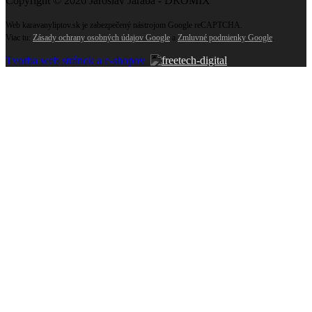
Copyright © 2026 Jaroslav Jaraba - DROMIX
Web karavanyliptov.sk je zabezpečený nástrojom Google reCAPTCHA.
Viac tu:
Zásady ochrany osobných údajov Google
a
Zmluvné podmienky Google
.
Tvorba web stránok a e-shopov