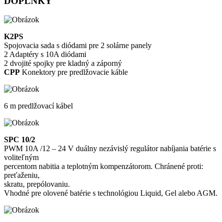
DOPLNKY
K2PS
Spojovacia sada s diódami pre 2 solárne panely
2 Adaptéry s 10A diódami
2 dvojité spojky pre kladný a záporný
CPP
Konektory pre predlžovacie káble
6 m predlžovací kábel
SPC 10/2
PWM 10A /12 – 24 V duálny nezávislý regulátor nabíjania batérie s
voliteľným
percentom nabitia a teplotným kompenzátorom. Chránené proti:
preťaženiu,
skratu, prepólovaniu.
Vhodné pre olovené batérie s technológiou Liquid, Gel alebo AGM.