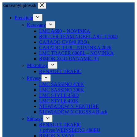
Skip
karavanyliptov.sk
to
content
Prenájom
Karavany
LMC A690 – NOVINKA
ROLLER TEAM NOBEL ART T 5000
CARADO CV640 PRO+
CARADO T328 – NOVINKA 2026
LMC TRACER 690EL – NOVINKA
RIMOR XGO DYNAMIC 35
Mikrobusy
RENAULT TRAFIC
Prívesy
LMC SASSINO 470K
LMC SASSINO 390K
LMC STYLE 450D
LMC STYLE 493K
NIEWIADÓW N VENTURE
NIEWIADÓW N CROSS 4 Black
Súpravy
RENAULT TRAFIC
+ príves WEINSBERG 480EU
RIMOR X VAN5