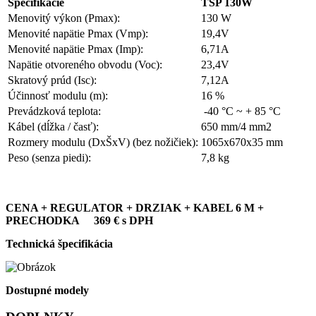
Špecifikácie
TSP 130W
Menovitý výkon (Pmax):
130 W
Menovité napätie Pmax (Vmp):
19,4V
Menovité napätie Pmax (Imp):
6,71A
Napätie otvoreného obvodu (Voc):
23,4V
Skratový prúd (Isc):
7,12A
Účinnosť modulu (m):
16 %
Prevádzková teplota:
-40 °C ~ + 85 °C
Kábel (dĺžka / časť):
650 mm/4 mm2
Rozmery modulu (DxŠxV) (bez nožičiek):
1065x670x35 mm
Peso (senza piedi):
7,8 kg
CENA + REGULATOR + DRZIAK + KABEL 6 M +
PRECHODKA 369 € s DPH
Technická špecifikácia
Dostupné modely