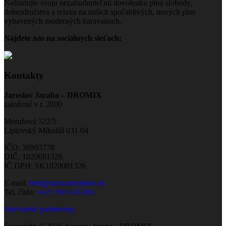
Naštartujte svoju nezabudnuteľnú dovolenku plnú slobody,
dobrodružstva a relaxu na našich spoľahlivých, nových plne
vybavených moderných karavanoch.
Nájdete nás na sociálnych sieťach:
Kontakty
Jaroslav Jaraba – DROMIX
založené v r. 2000
Morušová 522/5
Liptovský Mikuláš 031 04
IČO: 36993778
DIČ: 1020081326
IČ DPH: SK1020081326
E-mail:
info@karavanyliptov.sk
Tel. číslo:
+421 903 626 885
Obchodné podmienky