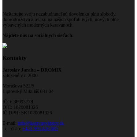
Naštartujte svoju nezabudnuteľnú dovolenku plnú slobody,
dobrodružstva a relaxu na našich spoľahlivých, nových plne
vybavených moderných karavanoch.
Nájdete nás na sociálnych sieťach:
Kontakty
Jaroslav Jaraba – DROMIX
založené v r. 2000
Morušová 522/5
Liptovský Mikuláš 031 04
IČO: 36993778
DIČ: 1020081326
IČ DPH: SK1020081326
E-mail:
info@karavanyliptov.sk
Tel. číslo:
+421 903 626 885