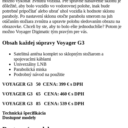
možno vykonať zvnútra vozidla. Pre správne nastavenie sklonu je
dôležité, aby bolo vozidlo vo vodorovnej polohe, inak bude
potrebné pripočítať alebo ubrať uhol vozidla k hodnote sklonu
paraboly. Po nastavení sklonu otočte parabolu smerom na juh
otáčaním stožiara zvnútra a upravte polohu sledovaním obrazu na
obrazovke. Chceli by ste, aby to bolo ešte jednoduchšie? Potom je
možno Voyager Digimatic tým pravým pre vás.
Obsah každej súpravy Voyager G3
Satelitná anténa komplet so sklopným stožiarom a
spojovacími káblami
Univerzálny LNB
Parabolická miska
Podrobný návod na použitie
VOYAGER G3 50 CENA: 399 € s DPH
VOYAGER G3 65 CENA: 460 € s DPH
VOYAGER G3 85 CENA: 539 € s DPH
Technická špecifikácia
Dostupné modely