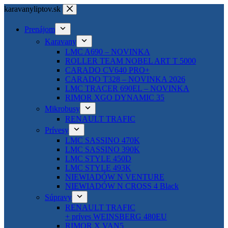
Skip
karavanyliptov.sk
to
content
Prenájom
Karavany
LMC A690 – NOVINKA
ROLLER TEAM NOBEL ART T 5000
CARADO CV640 PRO+
CARADO T328 – NOVINKA 2026
LMC TRACER 690EL – NOVINKA
RIMOR XGO DYNAMIC 35
Mikrobusy
RENAULT TRAFIC
Prívesy
LMC SASSINO 470K
LMC SASSINO 390K
LMC STYLE 450D
LMC STYLE 493K
NIEWIADÓW N VENTURE
NIEWIADÓW N CROSS 4 Black
Súpravy
RENAULT TRAFIC
+ príves WEINSBERG 480EU
RIMOR X VAN5