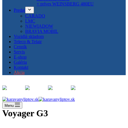
+ príves WEINSBERG 480EU
Predaj
CARADO
LMC
NIEWIADOW
BRAVIA MOBIL
Vozidlá skladom
Teleco & Telair
Cenník
Servis
E-shop
Galéria
Kontakt
Akcia
Menu
Voyager G3