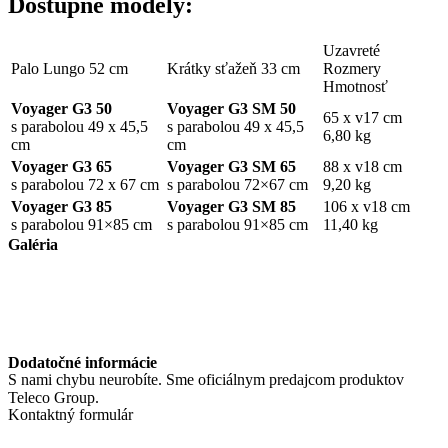
Dostupné modely:
Uzavreté
Palo Lungo 52 cm
Krátky sťažeň 33 cm
Rozmery
Hmotnosť
Voyager G3 50
Voyager G3 SM 50
65 x v17 cm
s parabolou 49 x 45,5
s parabolou 49 x 45,5
6,80 kg
cm
cm
Voyager G3 65
Voyager G3 SM 65
88 x v18 cm
s parabolou 72 x 67 cm
s parabolou 72×67 cm
9,20 kg
Voyager G3 85
Voyager G3 SM 85
106 x v18 cm
s parabolou 91×85 cm
s parabolou 91×85 cm
11,40 kg
Galéria
Dodatočné informácie
S nami chybu neurobíte. Sme oficiálnym predajcom produktov
Teleco Group.
Kontaktný formulár