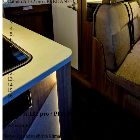
🔍
Carado A 132 pro / PREDANÉ
Nové vozidlo .
Nezávislá nadstavbová klimatizácia TELECO 7400H , solárny sys