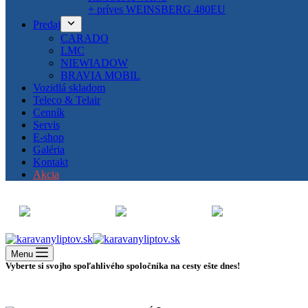
+ príves WEINSBERG 480EU
Predaj
CARADO
LMC
NIEWIADOW
BRAVIA MOBIL
Vozidlá skladom
Teleco & Telair
Cenník
Servis
E-shop
Galéria
Kontakt
Akcia
Menu
Vyberte si svojho spoľahlivého spoločníka na cesty ešte dnes!