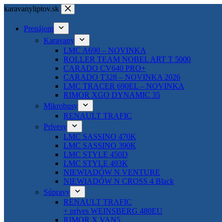
Skip
karavanyliptov.sk
to
content
Prenájom
Karavany
LMC A690 – NOVINKA
ROLLER TEAM NOBEL ART T 5000
CARADO CV640 PRO+
CARADO T328 – NOVINKA 2026
LMC TRACER 690EL – NOVINKA
RIMOR XGO DYNAMIC 35
Mikrobusy
RENAULT TRAFIC
Prívesy
LMC SASSINO 470K
LMC SASSINO 390K
LMC STYLE 450D
LMC STYLE 493K
NIEWIADÓW N VENTURE
NIEWIADÓW N CROSS 4 Black
Súpravy
RENAULT TRAFIC
+ príves WEINSBERG 480EU
RIMOR X VAN5