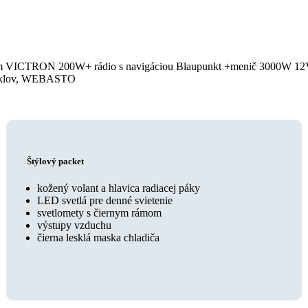
tém VICTRON 200W+ rádio s navigáciou Blaupunkt +menič 3000W 12V
icyklov, WEBASTO
Štýlový packet
kožený volant a hlavica radiacej páky
LED svetlá pre denné svietenie
svetlomety s čiernym rámom
výstupy vzduchu
čierna lesklá maska chladiča