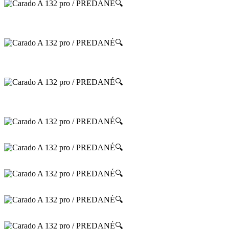
🔍
🔍
🔍
🔍
🔍
🔍
🔍
🔍