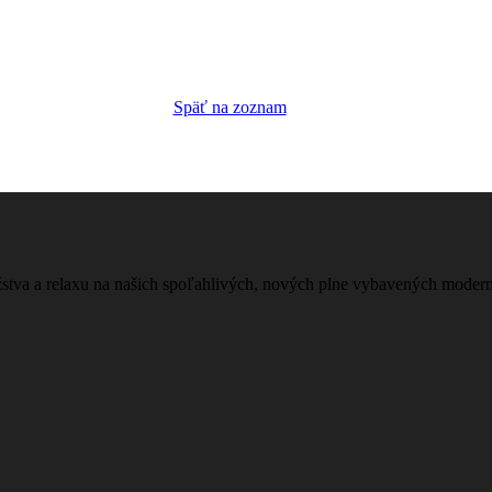
Späť na zoznam
žstva a relaxu na našich spoľahlivých, nových plne vybavených moder