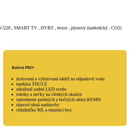
/220 , SMART TV , DVBT , trezor , plynový (narkotický , CO2)
Balíček PRO+
izolovaná a vyhrievaná nádrž na odpadovú vodu
markíza THULE
združené zadné LED svetlo
roletky a sieťky na všetkých oknách
zatemnenie predných a bočných okien REMIS
rámové okná nadstavby
chladnička 90L a mraziaci box