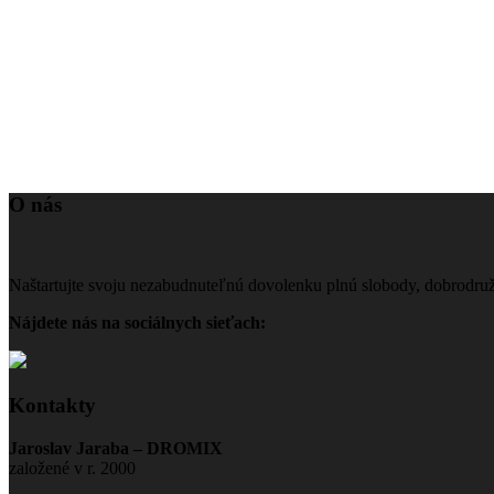
O nás
Naštartujte svoju nezabudnuteľnú dovolenku plnú slobody, dobrodru
Nájdete nás na sociálnych sieťach:
Kontakty
Jaroslav Jaraba – DROMIX
založené v r. 2000