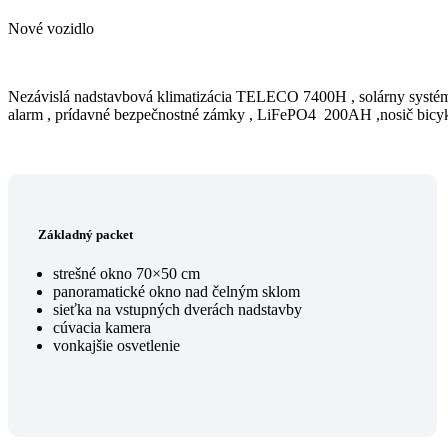
Nové vozidlo
Nezávislá nadstavbová klimatizácia TELECO 7400H , solárny sys
alarm , prídavné bezpečnostné zámky , LiFePO4 200AH ,nosič b
Základný packet
strešné okno 70×50 cm
panoramatické okno nad čelným sklom
sieťka na vstupných dverách nadstavby
cúvacia kamera
vonkajšie osvetlenie