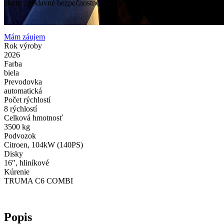
alarm , prídavné bezpečnostné zámky , LiFePO4 200AH,nosič bi
Mám záujem
Rok výroby
2026
Farba
biela
Prevodovka
automatická
Počet rýchlostí
8 rýchlostí
Celková hmotnosť
3500 kg
Podvozok
Citroen, 104kW (140PS)
Disky
16″, hliníkové
Kúrenie
TRUMA C6 COMBI
Popis