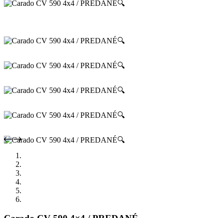
🔍
🔍
🔍
🔍
🔍
🔍