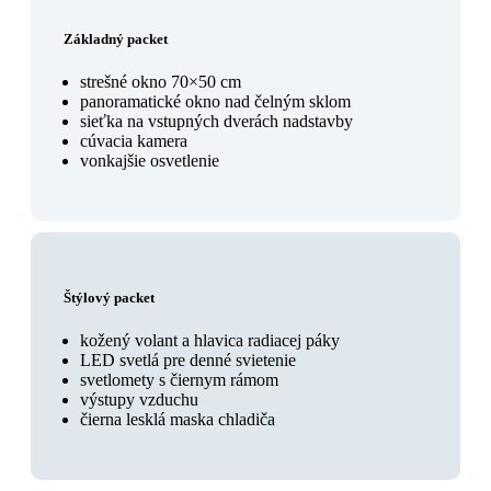
Základný packet
strešné okno 70×50 cm
panoramatické okno nad čelným sklom
sieťka na vstupných dverách nadstavby
cúvacia kamera
vonkajšie osvetlenie
Štýlový packet
kožený volant a hlavica radiacej páky
LED svetlá pre denné svietenie
svetlomety s čiernym rámom
výstupy vzduchu
čierna lesklá maska chladiča