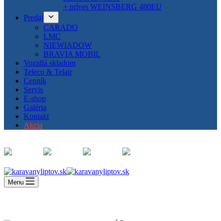
+ príves WEINSBERG 480EU
Predaj
CARADO
LMC
NIEWIADOW
BRAVIA MOBIL
Vozidlá skladom
Teleco & Telair
Cenník
Servis
E-shop
Galéria
Kontakt
Akcia
Menu
Vyberte si svojho spoľahlivého spoločníka na cesty ešte dnes!