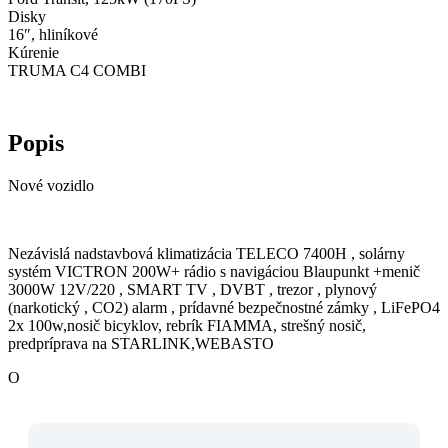
Disky
16″, hliníkové
Kúrenie
TRUMA C4 COMBI
Popis
Nové vozidlo
Nezávislá nadstavbová klimatizácia TELECO 7400H , solárny
systém VICTRON 200W+ rádio s navigáciou Blaupunkt +menič
3000W 12V/220 , SMART TV , DVBT , trezor , plynový
(narkotický , CO2) alarm , prídavné bezpečnostné zámky , LiFePO4
2x 100w,nosič bicyklov, rebrík FIAMMA, strešný nosič,
predpríprava na STARLINK,WEBASTO
O