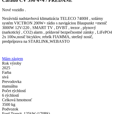
Carado CV 590 4×4 / PREDANÉ
Nové vozidlo .
Nezávislá nadstavbová klimatizácia TELECO 7400H , solárny
systém VICTRON 200W+ rádio s navigáciou Blaupunkt +menič
3000W 12V/220 , SMART TV , DVBT , trezor , plynový
(narkotický , CO2) alarm , prídavné bezpečnostné zámky , LiFePO4
2x 100w,nosič bicyklov, rebrík FIAMMA, strešný nosič,
predpríprava na STARLINK,WEBASTO
Mám záujem
Rok výroby
2025
Farba
sivá
Prevodovka
manuálna
Počet rýchlostí
6 rýchlostí
Celková hmotnosť
3500 kg
Podvozok
Ford Transit, 125kW (170PS)