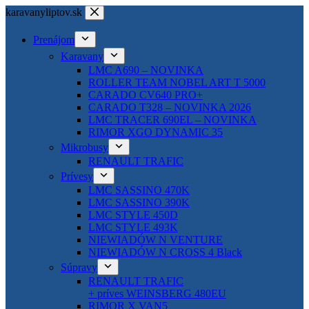
Skip
karavanyliptov.sk
to
content
Prenájom
Karavany
LMC A690 – NOVINKA
ROLLER TEAM NOBEL ART T 5000
CARADO CV640 PRO+
CARADO T328 – NOVINKA 2026
LMC TRACER 690EL – NOVINKA
RIMOR XGO DYNAMIC 35
Mikrobusy
RENAULT TRAFIC
Prívesy
LMC SASSINO 470K
LMC SASSINO 390K
LMC STYLE 450D
LMC STYLE 493K
NIEWIADÓW N VENTURE
NIEWIADÓW N CROSS 4 Black
Súpravy
RENAULT TRAFIC
+ príves WEINSBERG 480EU
RIMOR X VAN5