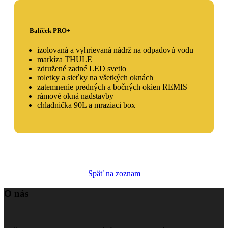
Balíček PRO+
izolovaná a vyhrievaná nádrž na odpadovú vodu
markíza THULE
združené zadné LED svetlo
roletky a sieťky na všetkých oknách
zatemnenie predných a bočných okien REMIS
rámové okná nadstavby
chladnička 90L a mraziaci box
Späť na zoznam
O nás