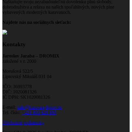
Naštartujte svoju nezabudnuteľnú dovolenku plnú slobody,
dobrodružstva a relaxu na našich spoľahlivých, nových plne
vybavených moderných karavanoch.
Nájdete nás na sociálnych sieťach:
Kontakty
Jaroslav Jaraba – DROMIX
založené v r. 2000
Morušová 522/5
Liptovský Mikuláš 031 04
IČO: 36993778
DIČ: 1020081326
IČ DPH: SK1020081326
E-mail:
info@karavanyliptov.sk
Tel. číslo:
+421 903 626 885
Obchodné podmienky