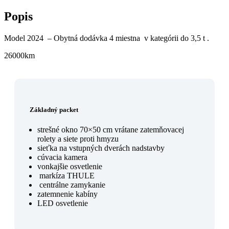
Popis
Model 2024 – Obytná dodávka 4 miestna v kategórii do 3,5 t .
26000km
Základný packet
strešné okno 70×50 cm vrátane zatemňovacej
rolety a siete proti hmyzu
sieťka na vstupných dverách nadstavby
cúvacia kamera
vonkajšie osvetlenie
markíza THULE
centrálne zamykanie
zatemnenie kabíny
LED osvetlenie