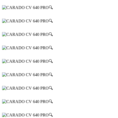
🔍
🔍
🔍
🔍
🔍
🔍
🔍
🔍
🔍