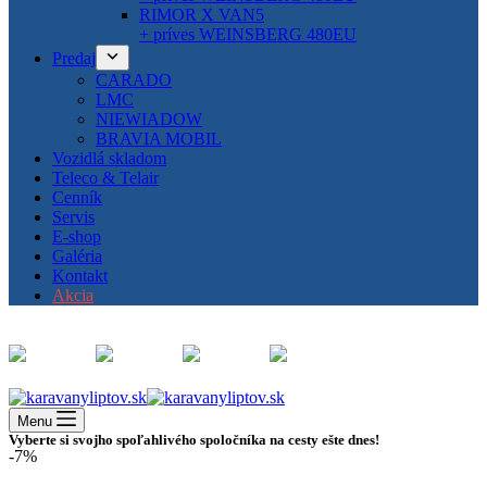
RIMOR X VAN5
+ príves WEINSBERG 480EU
Predaj
CARADO
LMC
NIEWIADOW
BRAVIA MOBIL
Vozidlá skladom
Teleco & Telair
Cenník
Servis
E-shop
Galéria
Kontakt
Akcia
Menu
Vyberte si svojho spoľahlivého spoločníka na cesty ešte dnes!
-7%