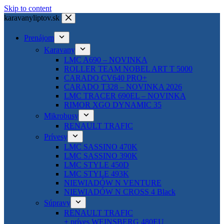
Skip to content
karavanyliptov.sk
Prenájom
Karavany
LMC A690 – NOVINKA
ROLLER TEAM NOBEL ART T 5000
CARADO CV640 PRO+
CARADO T328 – NOVINKA 2026
LMC TRACER 690EL – NOVINKA
RIMOR XGO DYNAMIC 35
Mikrobusy
RENAULT TRAFIC
Prívesy
LMC SASSINO 470K
LMC SASSINO 390K
LMC STYLE 450D
LMC STYLE 493K
NIEWIADÓW N VENTURE
NIEWIADÓW N CROSS 4 Black
Súpravy
RENAULT TRAFIC
+ príves WEINSBERG 480EU