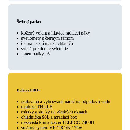
Štýlový packet
kožený volant a hlavica radiacej páky
svetlomety s čiernym rámom
čierna lesklá maska chladiča
svetlá pre denné svietenie
pneumatiky 16
Balíček PRO+
izolovaná a vyhrievaná nádrž na odpadovú vodu
markíza THULE
roletky a sieťky na všetkých oknách
chladnička 90L a mraziaci box
nezávislá klimatizácia TELECO 7400H
solárny systém VICTRON 175w