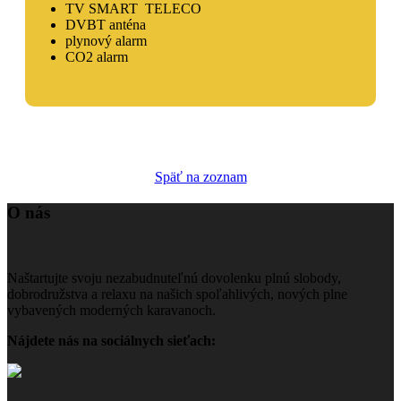
TV SMART TELECO
DVBT anténa
plynový alarm
CO2 alarm
Späť na zoznam
O nás
Naštartujte svoju nezabudnuteľnú dovolenku plnú slobody,
dobrodružstva a relaxu na našich spoľahlivých, nových plne
vybavených moderných karavanoch.
Nájdete nás na sociálnych sieťach: