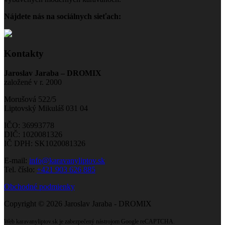
Nájdete nás na sociálnych sieťach:
Kontakty
Jaroslav Jaraba – DROMIX
založené v r. 2000
Morušová 522/5
Liptovský Mikuláš 031 04
IČO: 36993778
DIČ: 1020081326
IČ DPH: SK1020081326
E-mail:
info@karavanyliptov.sk
Tel. číslo:
+421 903 626 885
Obchodné podmienky
Copyright © 2026 Jaroslav Jaraba - DROMIX
Web karavanyliptov.sk je zabezpečený nástrojom Google reCAPTCHA.