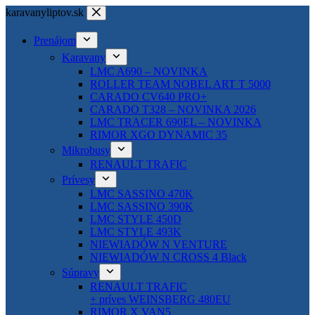
Skip
karavanyliptov.sk
to
content
Prenájom
Karavany
LMC A690 – NOVINKA
ROLLER TEAM NOBEL ART T 5000
CARADO CV640 PRO+
CARADO T328 – NOVINKA 2026
LMC TRACER 690EL – NOVINKA
RIMOR XGO DYNAMIC 35
Mikrobusy
RENAULT TRAFIC
Prívesy
LMC SASSINO 470K
LMC SASSINO 390K
LMC STYLE 450D
LMC STYLE 493K
NIEWIADÓW N VENTURE
NIEWIADÓW N CROSS 4 Black
Súpravy
RENAULT TRAFIC
+ príves WEINSBERG 480EU
RIMOR X VAN5