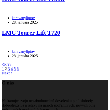
karavanyliptov
28. januára 2025
LMC Tourer Lift T720
karavanyliptov
28. januára 2025
Prev
1
2
3
4
5
6
Next
O nás
Naštartujte svoju nezabudnuteľnú dovolenku plnú slobody,
dobrodružstva a relaxu na našich spoľahlivých, nových plne
vybavených moderných karavanoch.