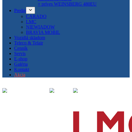
+ príves WEINSBERG 480EU
Predaj
CARADO
LMC
NIEWIADOW
BRAVIA MOBIL
Vozidlá skladom
Teleco & Telair
Cenník
Servis
E-shop
Galéria
Kontakt
Akcia