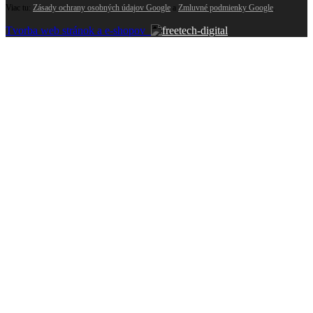
Viac tu:
Zásady ochrany osobných údajov Google
a
Zmluvné podmienky Google
.
Tvorba web stránok a e-shopov